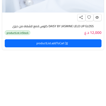
DAISY BY JASMINE LELO LIP GLOSS كلوس لامع للشفاه من ديزي
12,000 د.ع
productList.inStock
productList.addToCart