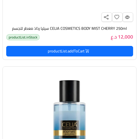
CELIA COSMETICS BODY MIST CHERRY 250ml سيليا رذاذ معطر للجسم
12,000 د.ع
productList.inStock
productList.addToCart