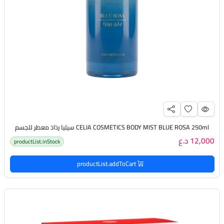
CELIA COSMETICS BODY MIST BLUE ROSA 250ml سيليا رذاذ معطر للجسم
12,000 د.ع
productList.inStock
productList.addToCart