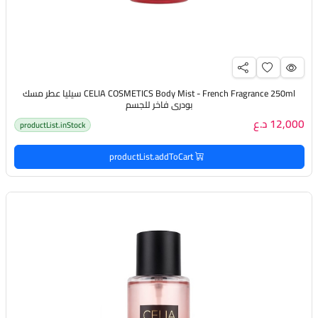
CELIA COSMETICS Body Mist - French Fragrance 250ml سيليا عطر مسك
بودري فاخر للجسم
12,000 د.ع
productList.inStock
productList.addToCart