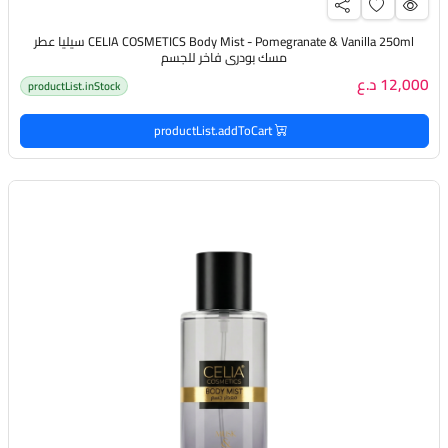
CELIA COSMETICS Body Mist - Pomegranate & Vanilla 250ml سيليا عطر
مسك بودري فاخر للجسم
12,000 د.ع
productList.inStock
productList.addToCart