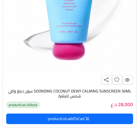
SOONDING COCONUT DEWY CALMING SUNSCREEN 50ML سون دينغ واقي
شمس للبشرة
28,000 د.ع
productList.inStock
productList.addToCart