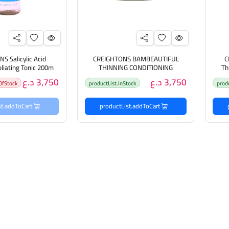
S Salicylic Acid
CREIGHTONS BAMBEAUTIFUL
C
THINNING CONDITIONING
Th
ر
MASQUE 250ml كريتونس ماسك
تونر مقشر ومنقي 
3,750 د.ع
3,750 د.ع
OfStock
productList.inStock
prod
مقوي ومعزز لكثافة الشعر
الساليسيل
productList.addToCart
productList.addToCart