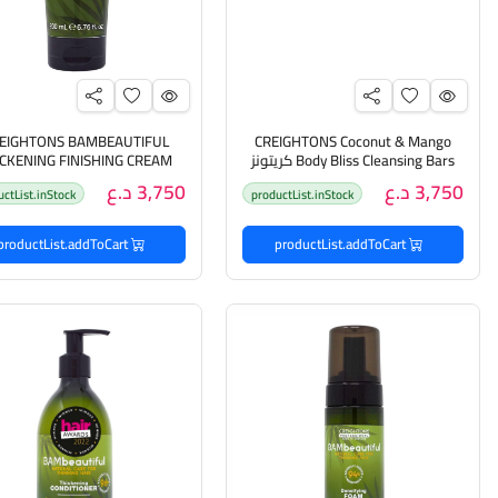
EIGHTONS BAMBEAUTIFUL
CREIGHTONS Coconut & Mango
Body Bliss Cleansing Bars كريتونز
ICKENING FINISHING CREAM
بكج صابون جوز الهند والمانجو
200ML كريتونز كريم مكثف ل
3,750 د.ع
3,750 د.ع
uctList.inStock
productList.inStock
الخفيف
productList.addToCart
productList.addToCart