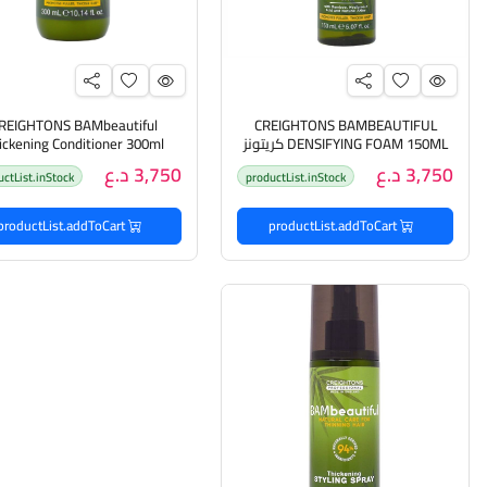
REIGHTONS BAMbeautiful
CREIGHTONS BAMBEAUTIFUL
DENSIFYING FOAM 150ML كريتونز
ickening Conditioner 300ml
رغوة مكثفة للشعر الخفيف
كريتونس بلسم مكثف للشع
3,750 د.ع
3,750 د.ع
uctList.inStock
productList.inStock
productList.addToCart
productList.addToCart