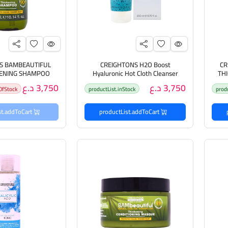
S BAMBEAUTIFUL
CREIGHTONS H2O Boost
CR
KENING SHAMPOO
Hyaluronic Hot Cloth Cleanser
TH
لشعر
200ml كريتونس غسول منقي
300ML كريتونز ش
3,750 د.ع
3,750 د.ع
OfStock
productList.inStock
prod
للبشرة
الخفيف
productList.addToCart
productList.addToCart