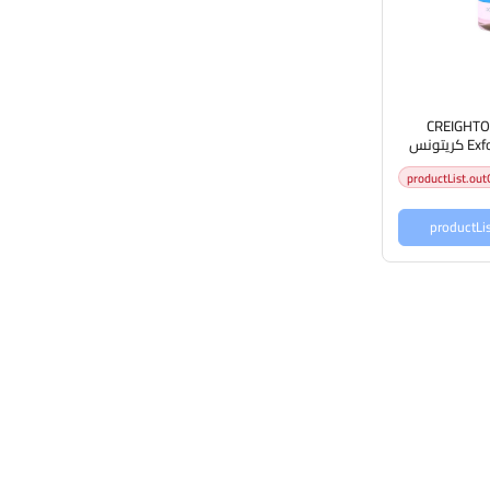
CREIGHTON
Exfoliating Tonic 200m كريتونس
للبشرة بحمض
productList.out
يك