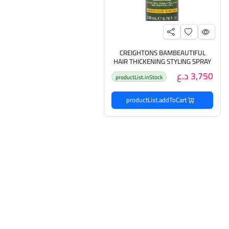
CREIGHTONS BAMBEAUTIFUL
HAIR THICKENING STYLING SPRAY
200ML كريتونز بخاخ تكثيف وتصفيف
3,750 د.ع
productList.inStock
الشعر
productList.addToCart