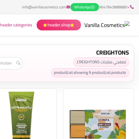
info@vanillacosmetics.com
WhatsApp
+9647843888880
header.categories
header.shop
CREIGHTONS
تصفحي منتجات CREIGHTONS.
productList.showing
9
productList.products