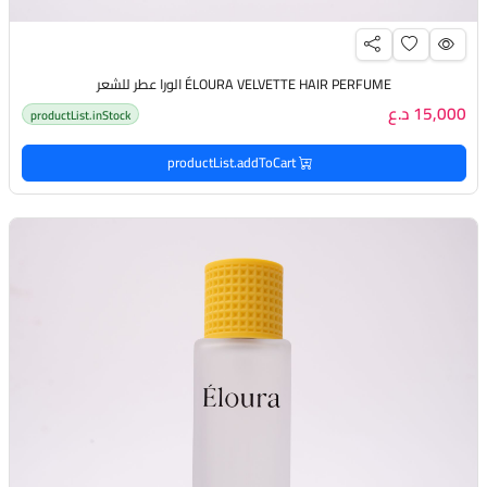
ÉLOURA VELVETTE HAIR PERFUME الورا عطر للشعر
15,000 د.ع
productList.inStock
productList.addToCart