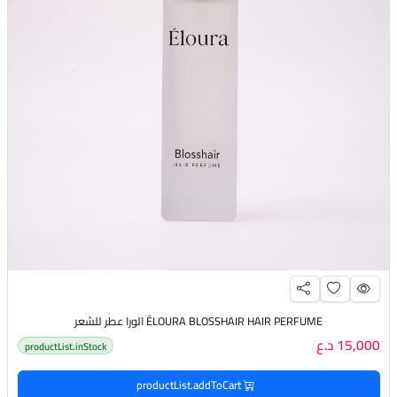
ÉLOURA BLOSSHAIR HAIR PERFUME الورا عطر للشعر
15,000 د.ع
productList.inStock
productList.addToCart