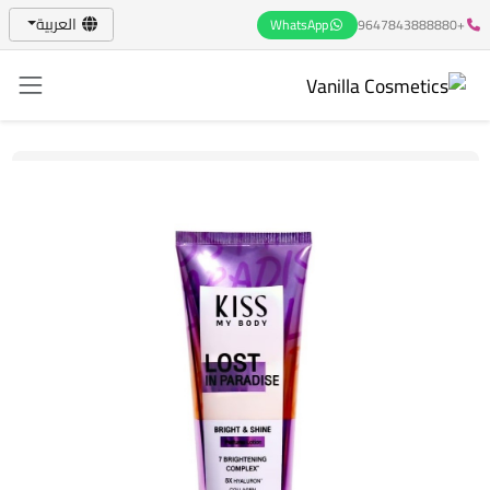
العربية
WhatsApp
+9647843888880