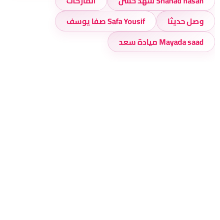
Shahad hasan شهد حسن
الماركات
وصل حديثا
Safa Yousif صفا يوسف
Mayada saad ميادة سعد