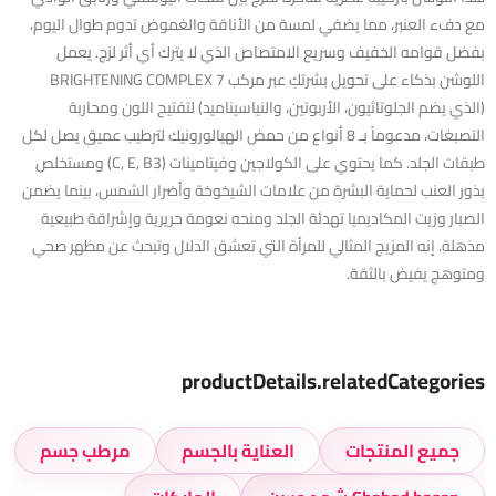
مع دفء العنبر، مما يضفي لمسة من الأناقة والغموض تدوم طوال اليوم،
بفضل قوامه الخفيف وسريع الامتصاص الذي لا يترك أي أثر لزج. يعمل
اللوشن بذكاء على تحويل بشرتكِ عبر مركب 7 BRIGHTENING COMPLEX
(الذي يضم الجلوتاثيون، الأربوتين، والنياسيناميد) لتفتيح اللون ومحاربة
التصبغات، مدعوماً بـ 8 أنواع من حمض الهيالورونيك لترطيب عميق يصل لكل
طبقات الجلد. كما يحتوي على الكولاجين وفيتامينات (C, E, B3) ومستخلص
بذور العنب لحماية البشرة من علامات الشيخوخة وأضرار الشمس، بينما يضمن
الصبار وزيت المكاديميا تهدئة الجلد ومنحه نعومة حريرية وإشراقة طبيعية
مذهلة. إنه المزيج المثالي للمرأة التي تعشق الدلال وتبحث عن مظهر صحي
ومتوهج يفيض بالثقة.
productDetails.relatedCategories
جميع المنتجات
العناية بالجسم
مرطب جسم