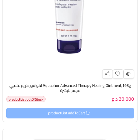
Aquaphor Advanced Therapy Healing Ointment,198g اكوافور كريم علاجي
مرمم للبشرة
30,000 د.ع
productList.outOfStock
productList.addToCart