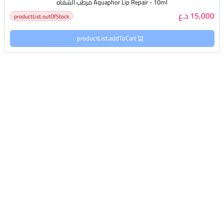
Aquaphor Lip Repair - 10ml مرطب الشفاه
15,000 د.ع
productList.outOfStock
productList.addToCart