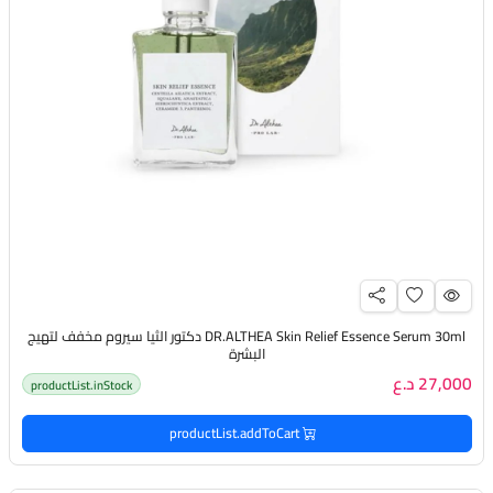
DR.ALTHEA Skin Relief Essence Serum 30ml دكتور الثيا سيروم مخفف لتهيج
البشرة
27,000 د.ع
productList.inStock
productList.addToCart