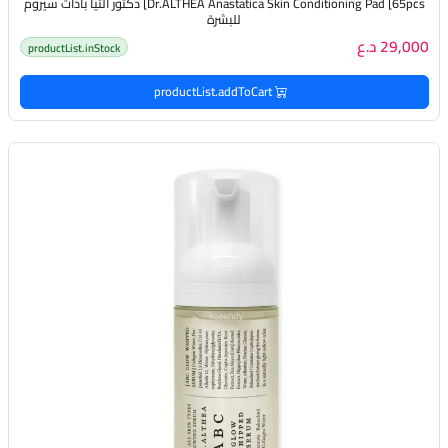
Dr.ALTHEA Anastatica Skin Conditioning Pad [65pcs] دكتور الثيا بادات سيروم
للبشرة
29,000 د.ع
productList.inStock
productList.addToCart