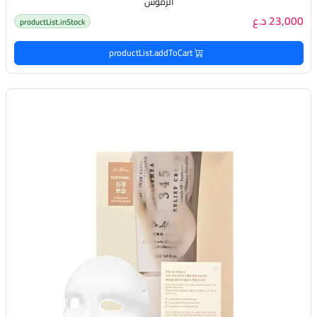
الرموش
23,000 د.ع
productList.inStock
productList.addToCart