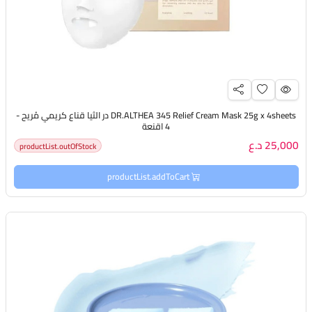
DR.ALTHEA 345 Relief Cream Mask 25g x 4sheets در الثيا قناع كريمي مُريح -
4 اقنعة
25,000 د.ع
productList.outOfStock
productList.addToCart