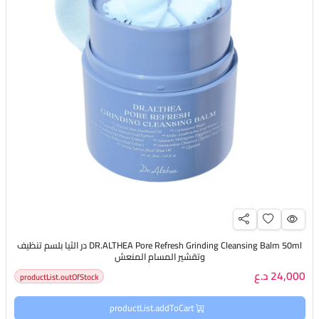
DR.ALTHEA Pore Refresh Grinding Cleansing Balm 50ml در الثيا بلسم تنظيف
وتقشير المسام المنعش
24,000 د.ع
productList.outOfStock
productList.addToCart