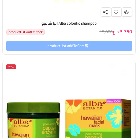
Alba colorific shampoo البا شامبو
3,750 د.ع
15,000
productList.outOfStock
productList.addToCart
-75%