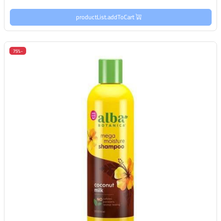
productList.addToCart
-75%