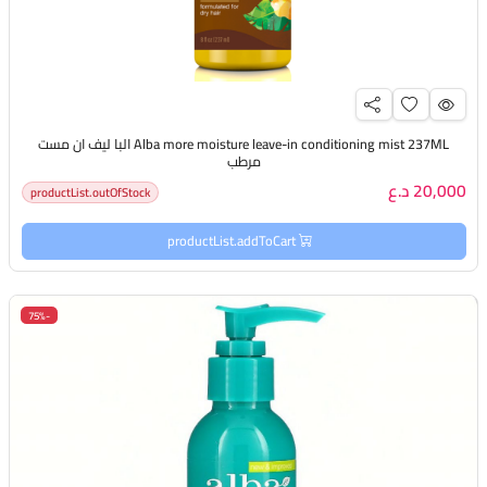
Alba more moisture leave-in conditioning mist 237ML البا ليف ان مست
مرطب
20,000 د.ع
productList.outOfStock
productList.addToCart
-75%