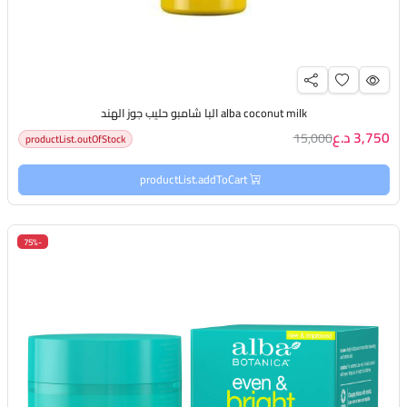
alba coconut milk البا شامبو حليب جوز الهند
3,750 د.ع
15,000
productList.outOfStock
productList.addToCart
-75%