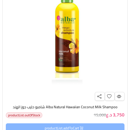
Alba Natural Hawaiian Coconut Milk Shampoo شامبو حليب جوز الهند
3,750 د.ع
15,000
productList.outOfStock
productList.addToCart