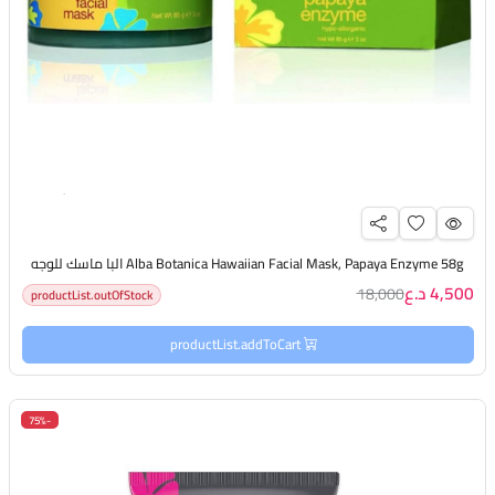
Alba Botanica Hawaiian Facial Mask, Papaya Enzyme 58g البا ماسك للوجه
4,500 د.ع
18,000
productList.outOfStock
productList.addToCart
-75%