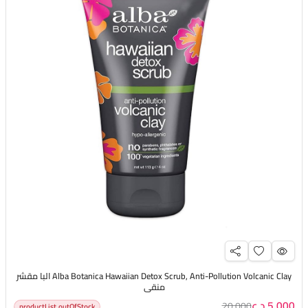
Alba Botanica Hawaiian Detox Scrub, Anti-Pollution Volcanic Clay البا مقشر
منقي
5,000 د.ع
20,000
productList.outOfStock