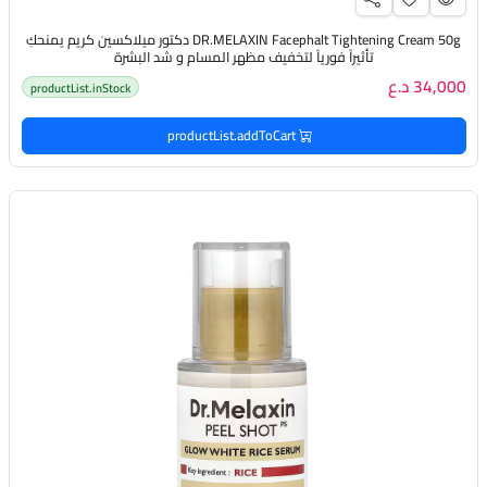
DR.MELAXIN Facephalt Tightening Cream 50g دكتور ميلاكسين كريم يمنحكِ
تأثيراً فورياً لتخفيف مظهر المسام و شد البشرة
34,000 د.ع
productList.inStock
productList.addToCart