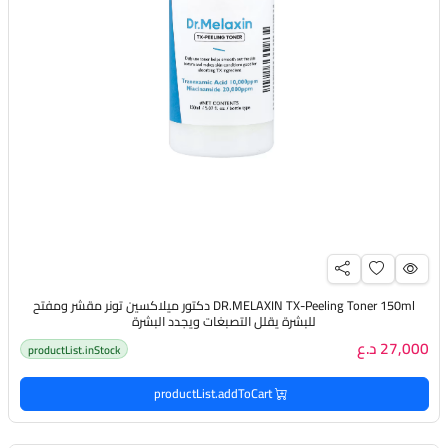
DR.MELAXIN TX-Peeling Toner 150ml دكتور ميلاكسين تونر مقشر ومفتح
للبشرة يقلل التصبغات ويجدد البشرة
27,000 د.ع
productList.inStock
productList.addToCart