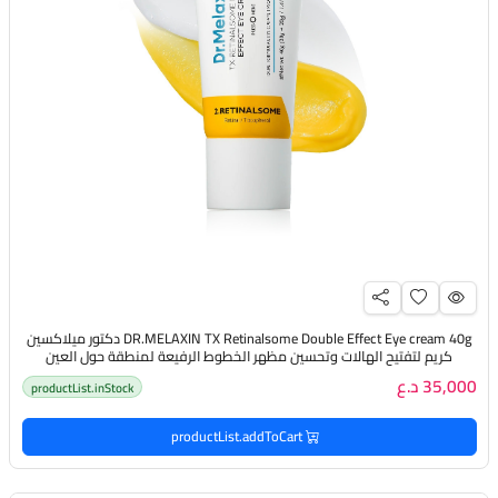
DR.MELAXIN TX Retinalsome Double Effect Eye cream 40g دكتور ميلاكسين
كريم لتفتيح الهالات وتحسين مظهر الخطوط الرفيعة لمنطقة حول العين
35,000 د.ع
productList.inStock
productList.addToCart