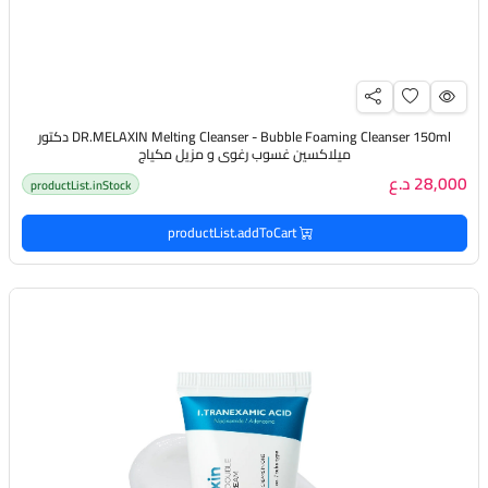
DR.MELAXIN Melting Cleanser - Bubble Foaming Cleanser 150ml دكتور
ميلاكسين غسوب رغوي و مزيل مكياج
28,000 د.ع
productList.inStock
productList.addToCart