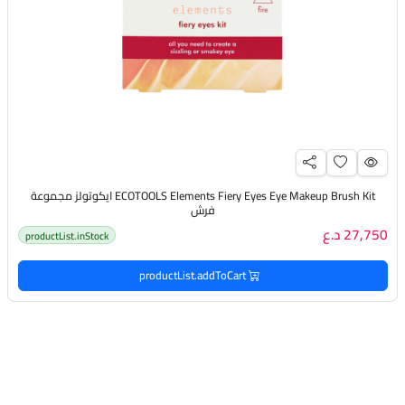
ECOTOOLS Elements Fiery Eyes Eye Makeup Brush Kit ايكوتولز مجموعة
فرش
27,750 د.ع
productList.inStock
productList.addToCart