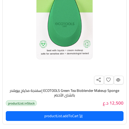
ECOTOOLS Green Tea Bioblender Makeup Sponge إسفنجة مكياج بيوبلندر
بالشاي الأخضر
12,500 د.ع
productList.inStock
productList.addToCart