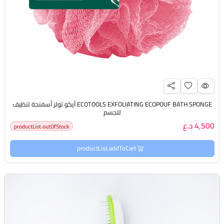
ECOTOOLS EXFOLIATING ECOPOUF BATH SPONGE أيكو تولز أسفنجة تنظيف
للجسم
4,500 د.ع
productList.outOfStock
productList.addToCart