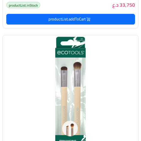
33,750 د.ع
productList.inStock
productList.addToCart