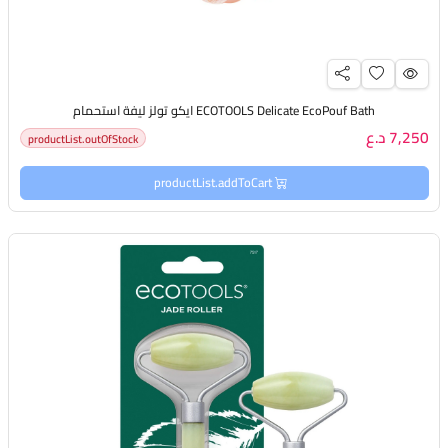
ECOTOOLS Delicate EcoPouf Bath ايكو تولز ليفة استحمام
7,250 د.ع
productList.outOfStock
productList.addToCart