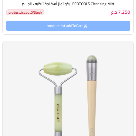
ECOTOOLS Cleansing Mitt ايكو تولز أسفنجة تنظيف الجسم
7,250 د.ع
productList.outOfStock
productList.addToCart