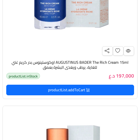
AUGUSTINUS BADER The Rich Cream 15ml اوكوستينوس بدر كريم غني
للغاية، يرطب ويغذي البشرة بعمق
197,000 د.ع
productList.inStock
productList.addToCart