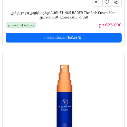
AUGUSTINUS BADER The Rich Cream 50ml اوكوستينوس بدر كريم غني
للغاية، يرطب ويغذي البشرة بعمق
625,000 د.ع
productList.inStock
productList.addToCart