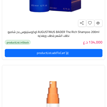
AUGUSTINUS BADER The Rich Shampoo 200ml اوكوستينوس بدر شامبو
نظف الشعر بلطف ويغذيه
134,000 د.ع
productList.inStock
productList.addToCart