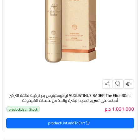
AUGUSTINUS BADER The Elixir 30ml اوكوستينوس بدر تركيبة فائقة التركيز
تُساعد على تسريع تجديد البشرة والحدّ من علامات الشيخوخة
1,091,000 د.ع
productList.inStock
productList.addToCart