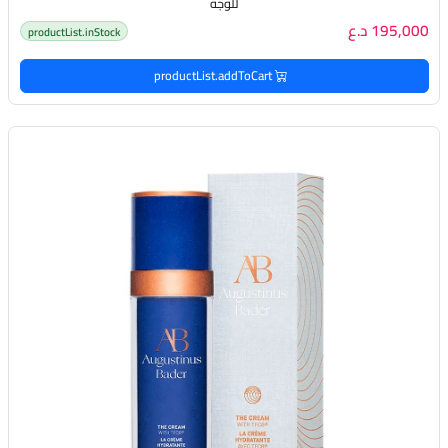
للوجه
195,000 د.ع
productList.inStock
productList.addToCart