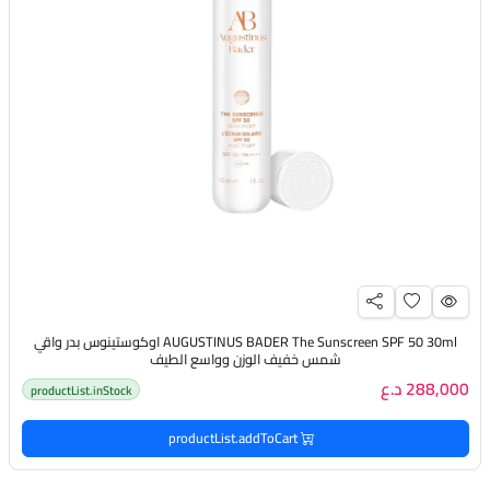
AUGUSTINUS BADER The Sunscreen SPF 50 30ml اوكوستينوس بدر واقي
شمس خفيف الوزن وواسع الطيف
288,000 د.ع
productList.inStock
productList.addToCart