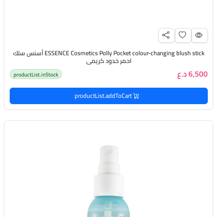
ESSENCE Cosmetics Polly Pocket colour-changing blush stick أسنس ستك
احمر خدود كريمي
6,500 د.ع
productList.inStock
productList.addToCart