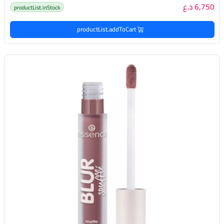
6,750 د.ع
productList.inStock
productList.addToCart