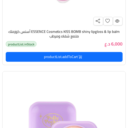
ESSENCE Cosmetics KISS BOMB shiny lipgloss & lip balm أسنس كوزمتك
ملمع شفاه ومرطب
6,000 د.ع
productList.inStock
productList.addToCart