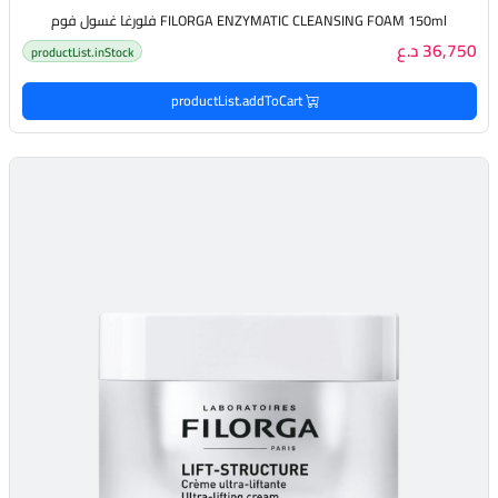
FILORGA ENZYMATIC CLEANSING FOAM 150ml فلورغا غسول فوم
36,750 د.ع
productList.inStock
productList.addToCart