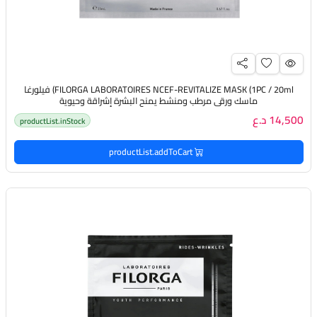
FILORGA LABORATOIRES NCEF-REVITALIZE MASK (1PC / 20ml) فيلورغا
ماسك ورقي مرطب ومنشط يمنح البشرة إشراقة وحيوية
14,500 د.ع
productList.inStock
productList.addToCart