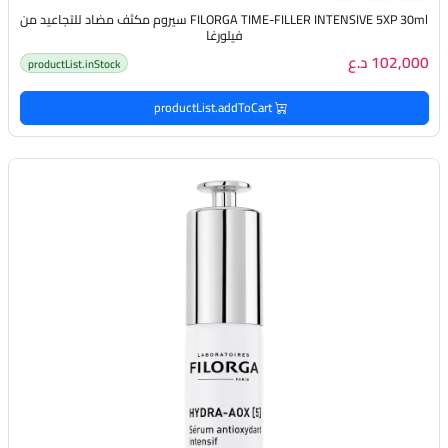
FILORGA TIME-FILLER INTENSIVE 5XP 30ml سيروم مكثف مضاد للتجاعيد من
فيلورغا
102,000 د.ع
productList.inStock
productList.addToCart