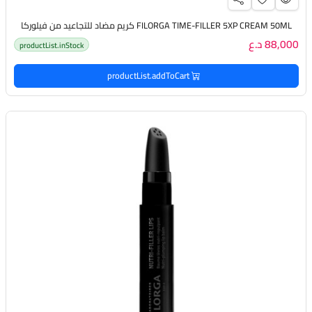
FILORGA TIME-FILLER 5XP CREAM 50ML كريم مضاد للتجاعيد من فيلوركا
88,000 د.ع
productList.inStock
productList.addToCart