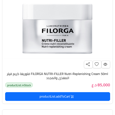
FILORGA NUTRI-FILLER Nutri-Replenishing Cream 50ml فلوريغا كريم فيلر
المغذي والمجدد
85,000 د.ع
productList.inStock
productList.addToCart