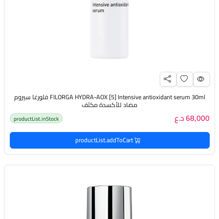
FILORGA HYDRA-AOX [5] Intensive antioxidant serum 30ml فلورغا سيروم
مضاد للأكسدة مكثف
68,000 د.ع
productList.inStock
productList.addToCart