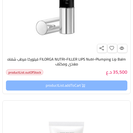
FILORGA NUTRI-FILLER LIPS Nutri-Plumping Lip Balm فيلوركا مرطب شفاه
مغذي ومكثف
35,500 د.ع
productList.outOfStock
productList.addToCart