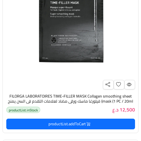
FILORGA LABORATOIRES TIME-FILLER MASK Collagen smoothing sheet
mask (1 PC / 20ml) فيلورغا ماسك ورقي مضاد لعلامات التقدم في السن يمنح
البشرة مظهرًا أكثر امتلاءً وحيوية
12,500 د.ع
productList.inStock
productList.addToCart