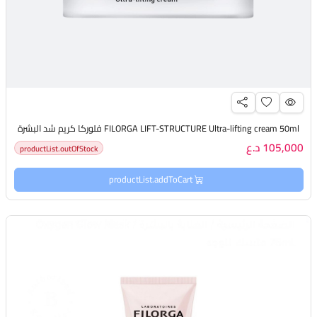
FILORGA LIFT-STRUCTURE Ultra-lifting cream 50ml فلوركا كريم شد البشرة
105,000 د.ع
productList.outOfStock
productList.addToCart