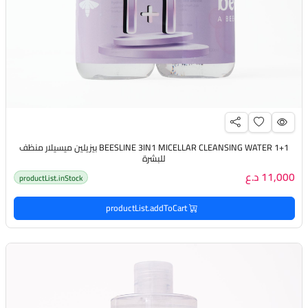
BEESLINE 3IN1 MICELLAR CLEANSING WATER 1+1 بيزيلين ميسيلار منظف
للبشرة
11,000 د.ع
productList.inStock
productList.addToCart