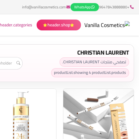
info@vanillacosmetics.com
WhatsApp
+9647843888880
header.categories
header.shop
CHRISTIAN LAURENT
تصفحي منتجات CHRISTIAN LAURENT.
productList.showing
4
productList.products