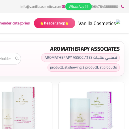
info@vanillacosmetics.com
WhatsApp
+9647843888880
header.categories
header.shop
AROMATHERAPY ASSOCIATES
تصفحي منتجات AROMATHERAPY ASSOCIATES.
productList.showing
2
productList.products