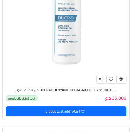
DUCRAY DEXYANE ULTRA-RICH CLEANSING GEL جل تنظيف غني
35,000 د.ع
productList.inStock
productList.addToCart