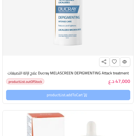
Ducray MELASCREEN DEPIGMENTING Attack treatment علاج ازالة التصبغات
47,000 د.ع
productList.outOfStock
productList.addToCart