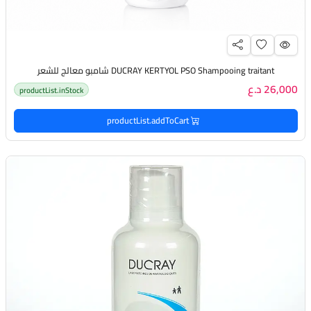
DUCRAY KERTYOL PSO Shampooing traitant شامبو معالج للشعر
26,000 د.ع
productList.inStock
productList.addToCart