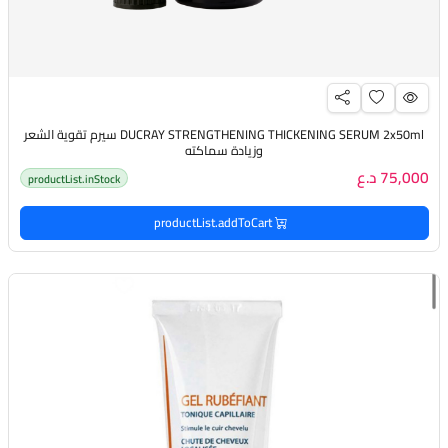
DUCRAY STRENGTHENING THICKENING SERUM 2x50ml سيرم تقوية الشعر
وزيادة سماكته
75,000 د.ع
productList.inStock
productList.addToCart