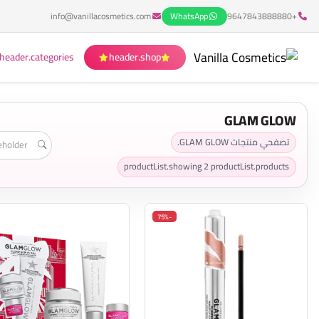
info@vanillacosmetics.com
WhatsApp
+9647843888880
header.categories
header.shop
GLAM GLOW
تصفحي منتجات GLAM GLOW.
productList.showing
2
productList.products
-75%