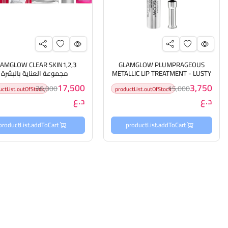
AMGLOW CLEAR SKIN1,2,3
GLAMGLOW PLUMPRAGEOUS
METALLIC LIP TREATMENT - LUSTY
مجموعة العناية بالبشرة
كلام كلو مرطب شفاه
17,500
3,750
70,000
15,000
uctList.outOfStock
productList.outOfStock
د.ع
د.ع
productList.addToCart
productList.addToCart