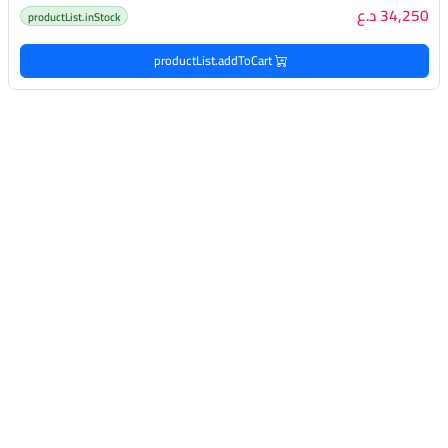
34,250 د.ع
productList.inStock
productList.addToCart