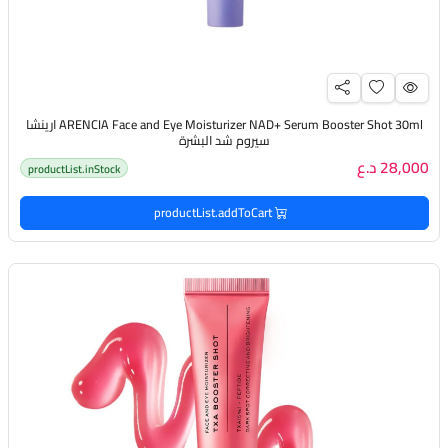
ARENCIA Face and Eye Moisturizer NAD+ Serum Booster Shot 30ml ارينشا
سيروم شد البشرة
28,000 د.ع
productList.inStock
productList.addToCart