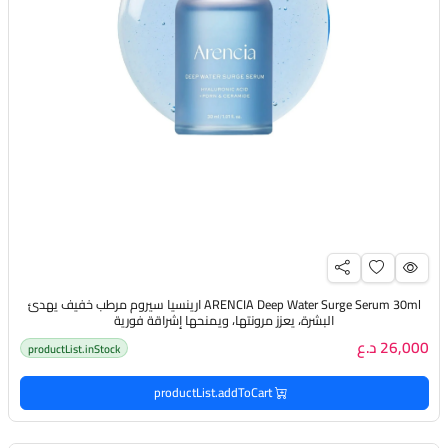
ARENCIA Deep Water Surge Serum 30ml ارينسيا سيروم مرطب خفيف يهدئ
البشرة، يعزز مرونتها، ويمنحها إشراقة فورية
26,000 د.ع
productList.inStock
productList.addToCart