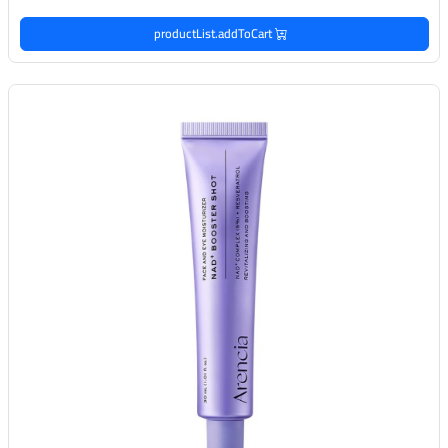
productList.addToCart