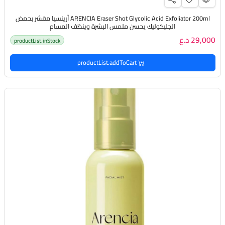
ARENCIA Eraser Shot Glycolic Acid Exfoliator 200ml أرينسيا مقشر بحمض
الجليكوليك يحسن ملمس البشرة وينظف المسام
29,000 د.ع
productList.inStock
productList.addToCart