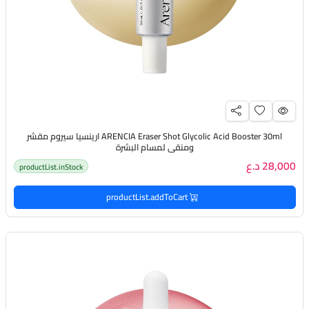
ARENCIA Eraser Shot Glycolic Acid Booster 30ml ارينسيا سيروم مقشر
ومنقي لمسام البشرة
28,000 د.ع
productList.inStock
productList.addToCart