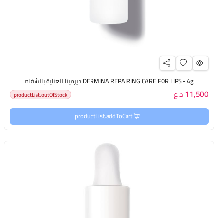
DERMINA REPAIRING CARE FOR LIPS - 4g ديرمينا للعناية بالشفاه
11,500 د.ع
productList.outOfStock
productList.addToCart