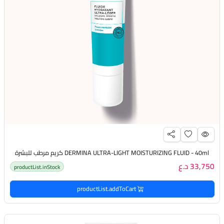
DERMINA ULTRA-LIGHT MOISTURIZING FLUID - 40ml كريم مرطب للبشرة
33,750 د.ع
productList.inStock
productList.addToCart