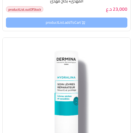
المهدئ+ بخاخ مهدئ
23,000 د.ع
productList.outOfStock
productList.addToCart