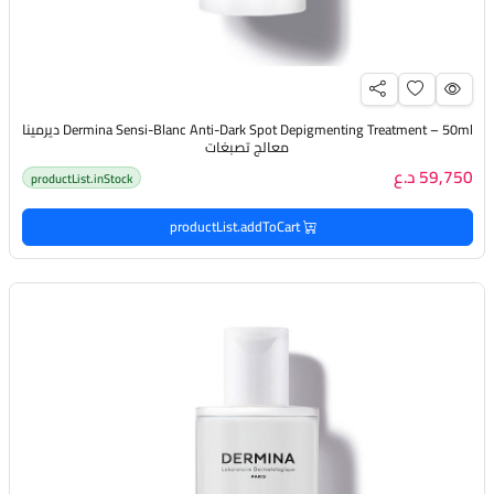
Dermina Sensi-Blanc Anti-Dark Spot Depigmenting Treatment – ​​50ml ديرمينا
معالج تصبغات
59,750 د.ع
productList.inStock
productList.addToCart