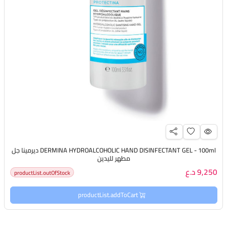
DERMINA HYDROALCOHOLIC HAND DISINFECTANT GEL - 100ml ديرمينا جل
مطهر لليدين
9,250 د.ع
productList.outOfStock
productList.addToCart