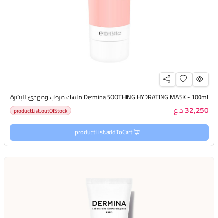
Dermina SOOTHING HYDRATING MASK - 100ml ماسك مرطب ومهدئ للبشرة
32,250 د.ع
productList.outOfStock
productList.addToCart