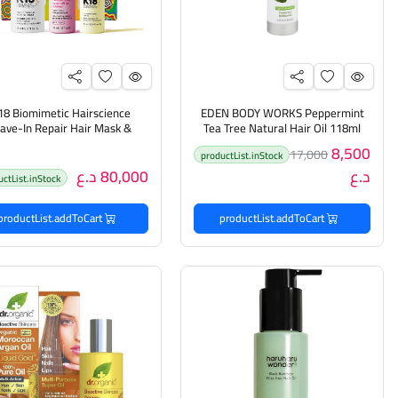
18 Biomimetic Hairscience
EDEN BODY WORKS Peppermint
ave-In Repair Hair Mask &
Tea Tree Natural Hair Oil 118ml
ايدين بودي ووركس زيت الشعر
tBounce & Molecular Repair
8,500
17,000
productList.inStock
الطبيعي بخلاصة النعناع وشجرة
د.ع
80,000 د.ع
الشاي, مغذي و مرطب للشعر و
مجموعة العناية بالشعر
uctList.inStock
فروة الرأس
productList.addToCart
productList.addToCart