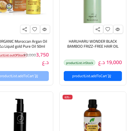
ORGANIC Moroccan Argan Oil
HARUHARU WONDER BLACK
BAMBOO FRIZZ-FREE HAIR OIL
 Pure Oil 50ml
80ML هارو هارو وندر زيت مغذي
اوركانك زيت يغذي ويرمم الش
3,750
10,000
uctList.outOfStock
ومنعم للشعر
19,000 د.ع
د.ع
productList.inStock
productList.addToCart
productList.addToCart
-63%