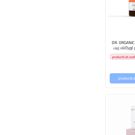
DR. ORGANIC
A دكتور اورگانك زيت
productList.out