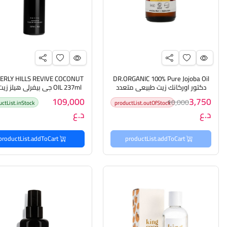
VERLY HILLS REVIVE COCONUT
DR.ORGANIC 100% Pure Jojoba Oil
دكتور اوركانك زيت طبيعي متعدد
OIL 237ml جي بيفرلي هيلز ز
الاستخدامات للبشرة والشعر
الهند المغذي والمرطب للش
109,000
3,750
10,000
uctList.inStock
productList.outOfStock
د.ع
د.ع
productList.addToCart
productList.addToCart