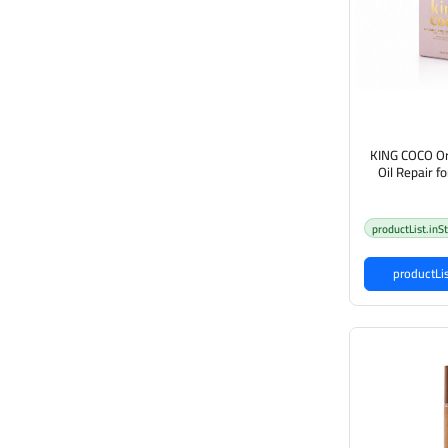
KING COCO Or
Oil Repair fo
 زيت جوز الهند
سم والشعر
productList.inS