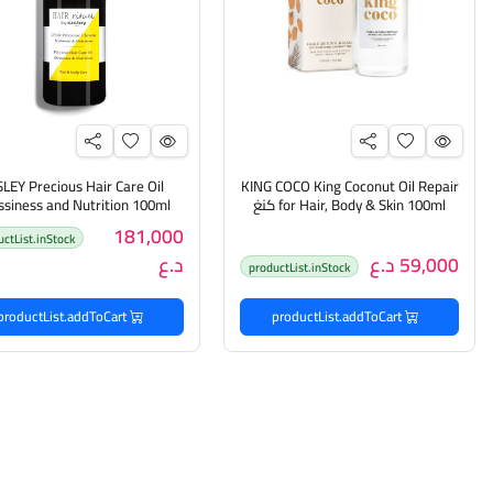
SLEY Precious Hair Care Oil
KING COCO King Coconut Oil Repair
for Hair, Body & Skin 100ml كنغ
ssiness and Nutrition 100ml
كوكو زيت جوز الهند يرطب ويغذي
سيسلي زيت العناية بالشعر الث
181,000
uctList.inStock
الجسم والشعر
يعطي لمعان وتغذية
59,000 د.ع
د.ع
productList.inStock
productList.addToCart
productList.addToCart