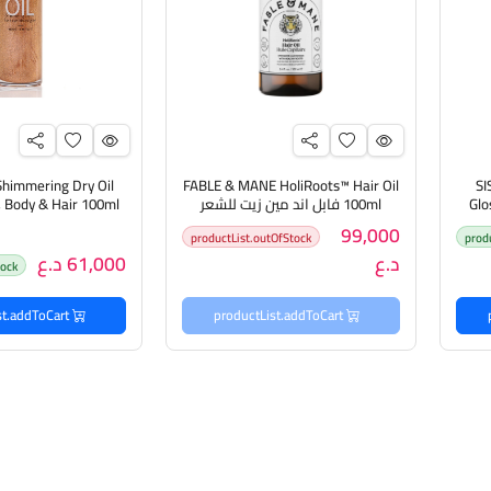
himmering Dry Oil
FABLE & MANE HoliRoots™ Hair Oil
SI
Glo
100ml فابل اند مين زيت للشعر
مين
زيت لامع مرطب لل
99,000
productList.outOfStock
prod
والجسم
د.ع
61,000 د.ع
tock
productList.addToCart
productList.addToCart