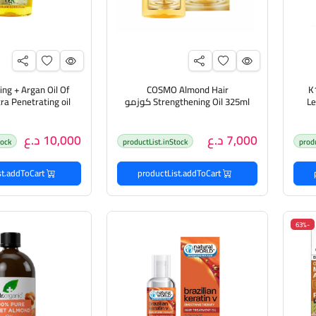
ng + Argan Oil Of
COSMO Almond Hair
K
Le
Strengthening Oil 325ml كوزمو
ra Penetrating oil
Hea
زيت اللوز للشعر يرطب الشعر، يقويه
100ml او جي ا
Hair Oil (15ml+47ml+10ml)
ويمنحه نعومة
مغذي للش
7,000 د.ع
10,000 د.ع
tock
productList.inStock
prod
productList.addToCart
productList.addToCart
-63%