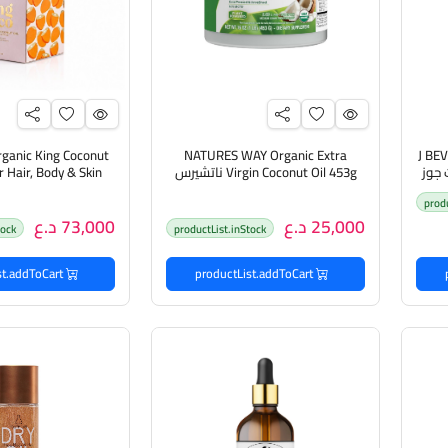
ganic King Coconut
NATURES WAY Organic Extra
J BE
يت جوز
Virgin Coconut Oil 453g ناتشيرس
r Hair, Body & Skin
عر
وي زيت للشعر و الجسم
300ml كنغ كوكو
prod
يرطب ويغذي الج
25,000 د.ع
73,000 د.ع
tock
productList.inStock
productList.addToCart
productList.addToCart