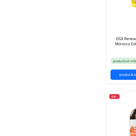
OGX Renewi
Morocco Ext
كس زيت مرطب و
عر
productList.inS
-63%