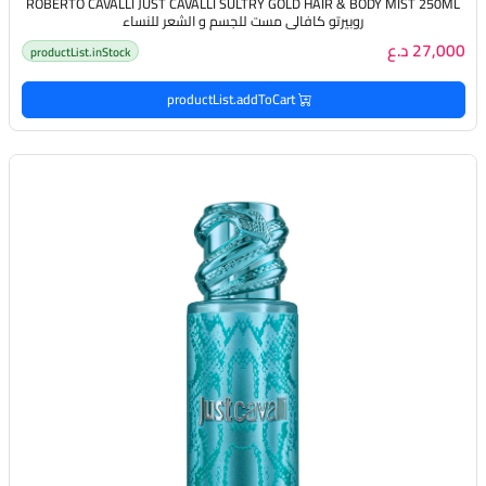
ROBERTO CAVALLI JUST CAVALLI SULTRY GOLD HAIR & BODY MIST 250ML
روبيرتو كافالي مست للجسم و الشعر للنساء
27,000 د.ع
productList.inStock
productList.addToCart