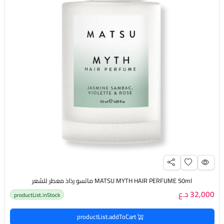
MATSU MYTH HAIR PERFUME 50ml ماتسو رذاذ معطر للشعر
32,000 د.ع
productList.inStock
productList.addToCart