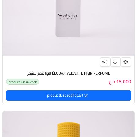
ÉLOURA VELVETTE HAIR PERFUME الورا عطر للشعر
15,000 د.ع
productList.inStock
productList.addToCart