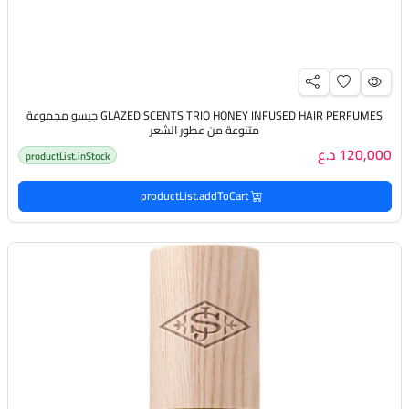
GLAZED SCENTS TRIO HONEY INFUSED HAIR PERFUMES جيسو مجموعة
متنوعة من عطور الشعر
120,000 د.ع
productList.inStock
productList.addToCart