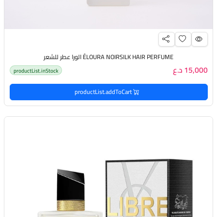
ÉLOURA NOIRSILK HAIR PERFUME الورا عطر للشعر
15,000 د.ع
productList.inStock
productList.addToCart