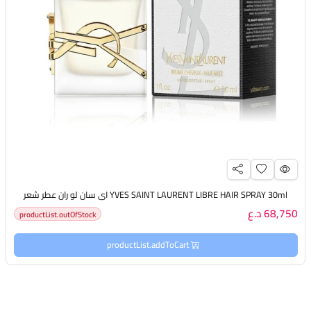
YVES SAINT LAURENT LIBRE HAIR SPRAY 30ml اي سان لو ران عطر شعر
68,750 د.ع
productList.outOfStock
productList.addToCart