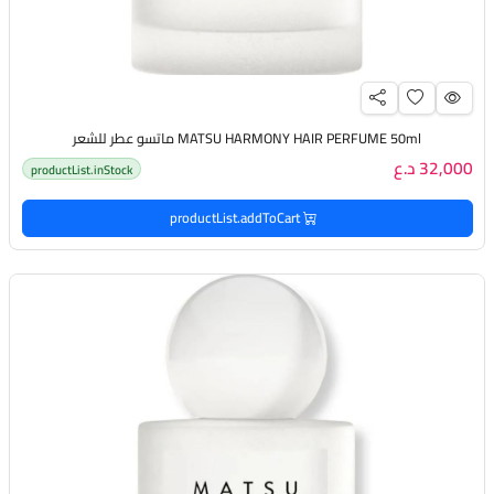
MATSU HARMONY HAIR PERFUME 50ml ماتسو عطر للشعر
32,000 د.ع
productList.inStock
productList.addToCart