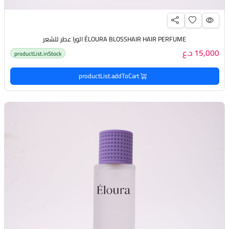
ÉLOURA BLOSSHAIR HAIR PERFUME الورا عطر للشعر
15,000 د.ع
productList.inStock
productList.addToCart