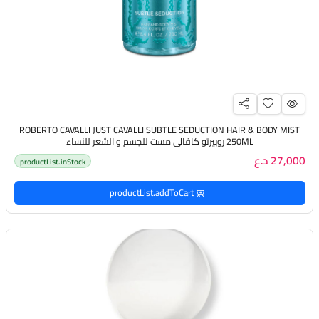
ROBERTO CAVALLI JUST CAVALLI SUBTLE SEDUCTION HAIR & BODY MIST
250ML روبيرتو كافالي مست للجسم و الشعر للنساء
27,000 د.ع
productList.inStock
productList.addToCart