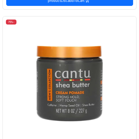
productList.addToCart
-75%