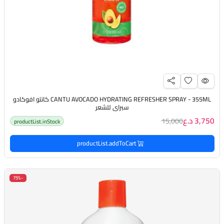
CANTU AVOCADO HYDRATING REFRESHER SPRAY - 355ML كانتو افوكادو
سبراي للشعر
3,750 د.ع
15,000
productList.inStock
productList.addToCart
-75%