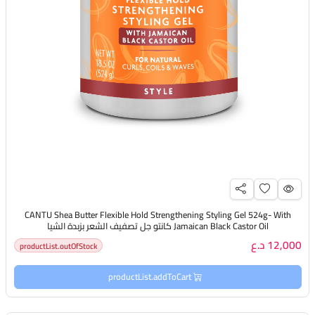
CANTU Shea Butter Flexible Hold Strengthening Styling Gel 524g- With
Jamaican Black Castor Oil كانتو جل تصفيف الشعر بزبدة الشيا
12,000 د.ع
productList.outOfStock
productList.addToCart