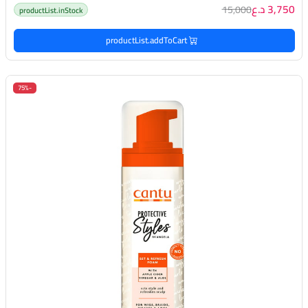
3,750 د.ع
15,000
productList.inStock
productList.addToCart
-75%