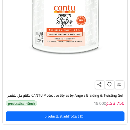
CANTU Protective Styles by Angela Braiding & Twisting Gel كانتو جل للشعر
3,750 د.ع
15,000
productList.inStock
productList.addToCart