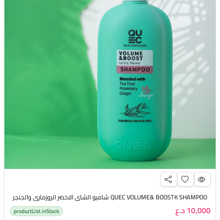
QUEC VOLUME& BOOSTK SHAMPOO شامبو الشاي الاخضر الروزماري والجنجر
10,000 د.ع
productList.inStock