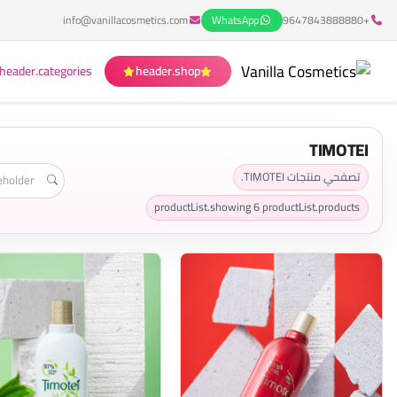
info@vanillacosmetics.com
WhatsApp
+9647843888880
header.categories
header.shop
TIMOTEI
تصفحي منتجات TIMOTEI.
productList.showing
6
productList.products