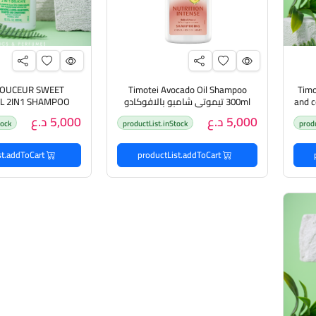
DOUCEUR SWEET
Timotei Avocado Oil Shampoo
Tim
and c
300ml تيموتي شامبو بالافوكادو
L 2IN1 SHAMPOO
وبلسم
5,000 د.ع
5,000 د.ع
tock
productList.inStock
prod
1بزيت اللوز الحلو
productList.addToCart
productList.addToCart