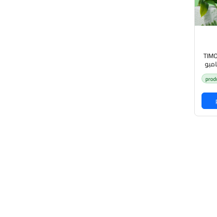
TIMO
ي شامبو
prod