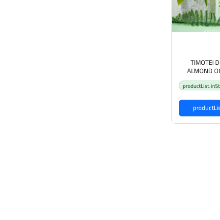
TIMOTEI 
ALMOND OI
300ML تيموتي شامبو وبلسم 2 في
productList.inS