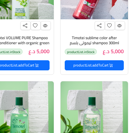
otei VOLUME PURE Shampoo
Timotei sublime color after
shampoo 300ml تيموتي بلسم
onditioner with organic green
للشعر المصبوغ
tea 300ml تيموتي شامبو 
5,000 د.ع
5,000 د.ع
uctList.inStock
productList.inStock
بالشاي الاخضر
productList.addToCart
productList.addToCart