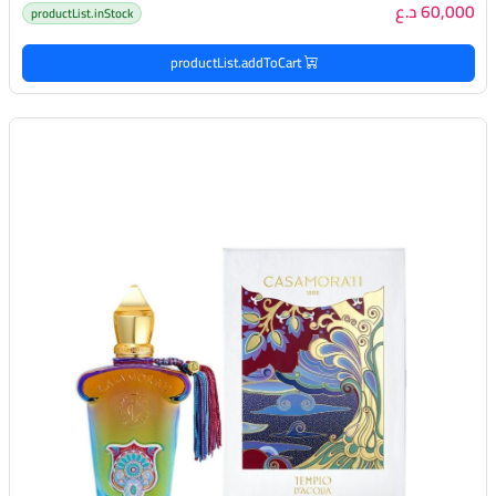
60,000 د.ع
productList.inStock
productList.addToCart