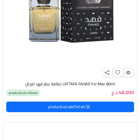
LATTAFA FAHAD For Men 80ml لطافة عطر فهد للرجال
48,000 د.ع
productList.inStock
productList.addToCart