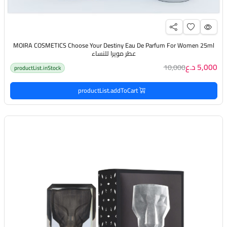
MOIRA COSMETICS Choose Your Destiny Eau De Parfum For Women 25ml
عطر مويرا للنساء
5,000 د.ع
10,000
productList.inStock
productList.addToCart