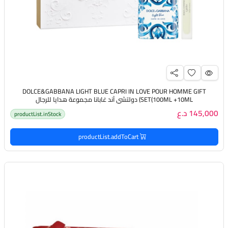
DOLCE&GABBANA LIGHT BLUE CAPRI IN LOVE POUR HOMME GIFT
SET(100ML +10ML) دولتشي آند غابانا مجموعة هدايا للرجال
145,000 د.ع
productList.inStock
productList.addToCart