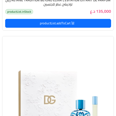
REYANE TRADITION BEYOND ELIXIR L'ÉVITATION EXTRAIT DE PARFUM ريان
تراديشن عطر للجنسين
135,000 د.ع
productList.inStock
productList.addToCart