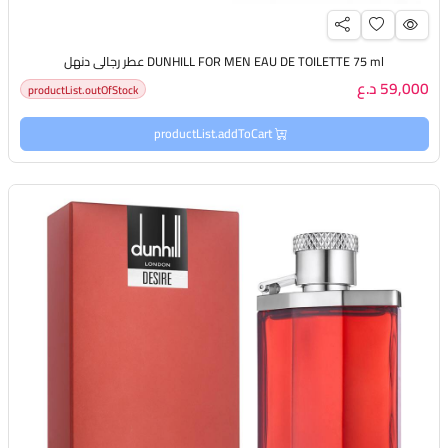
DUNHILL FOR MEN EAU DE TOILETTE 75 ml عطر رجالي دنهل
59,000 د.ع
productList.outOfStock
productList.addToCart