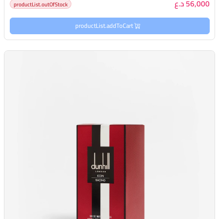
56,000 د.ع
productList.outOfStock
productList.addToCart