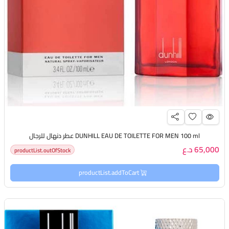
DUNHILL EAU DE TOILETTE FOR MEN 100 ml عطر دنهال للرجال
65,000 د.ع
productList.outOfStock
productList.addToCart