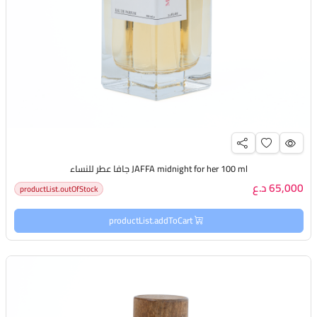
JAFFA midnight for her 100 ml جافا عطر للنساء
65,000 د.ع
productList.outOfStock
productList.addToCart