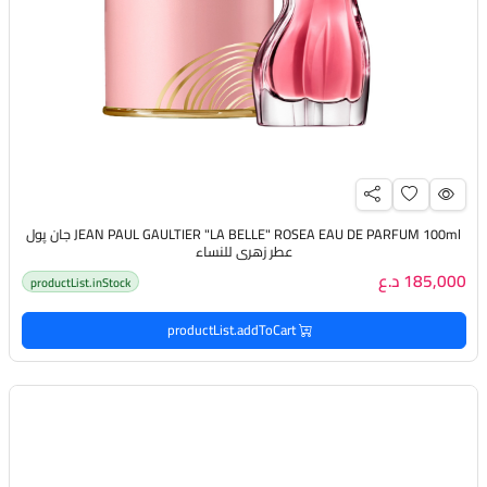
JEAN PAUL GAULTIER "LA BELLE" ROSEA EAU DE PARFUM 100ml جان پول
عطر زهري للنساء
185,000 د.ع
productList.inStock
productList.addToCart