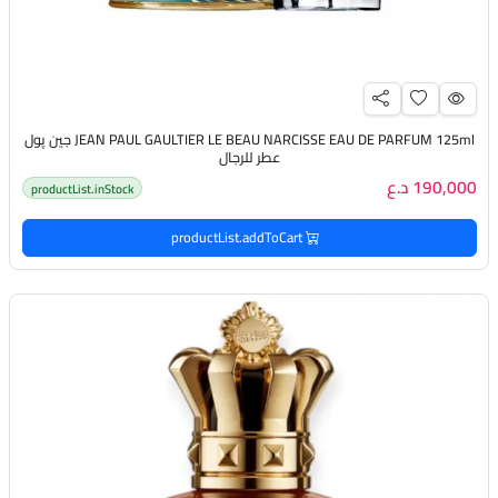
JEAN PAUL GAULTIER LE BEAU NARCISSE EAU DE PARFUM 125ml جين پول
عطر للرجال
190,000 د.ع
productList.inStock
productList.addToCart