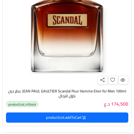
JEAN PAUL GAULTIER Scandal Pour Homme Elixir for Men 100ml عطر جين
باول للرجال
174,500 د.ع
productList.inStock
productList.addToCart