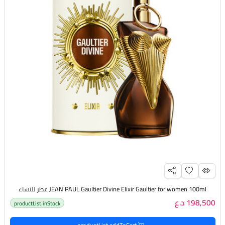
JEAN PAUL Gaultier Divine Elixir Gaultier for women 100ml عطر للنساء
198,500 د.ع
productList.inStock