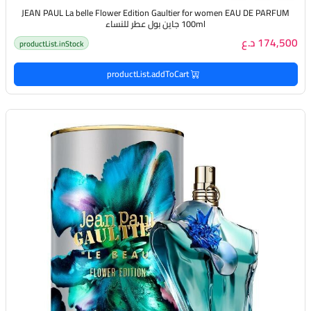
JEAN PAUL La belle Flower Edition Gaultier for women EAU DE PARFUM
100ml جاين بول عطر للنساء
174,500 د.ع
productList.inStock
productList.addToCart