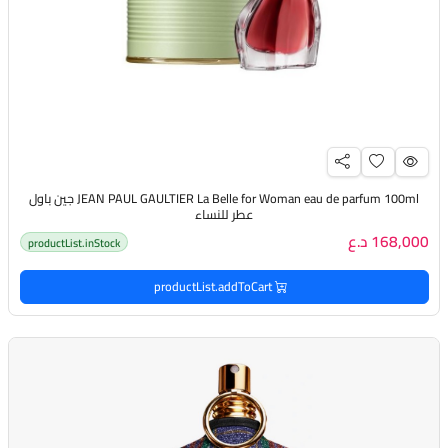
JEAN PAUL GAULTIER La Belle for Woman eau de parfum 100ml جين باول
عطر للنساء
168,000 د.ع
productList.inStock
productList.addToCart