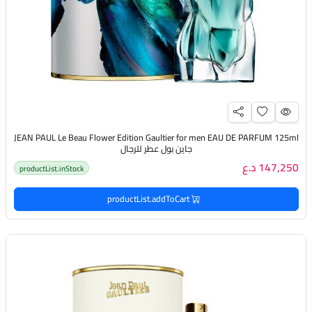
JEAN PAUL Le Beau Flower Edition Gaultier for men EAU DE PARFUM 125ml
جاين بول عطر للرجال
147,250 د.ع
productList.inStock
productList.addToCart