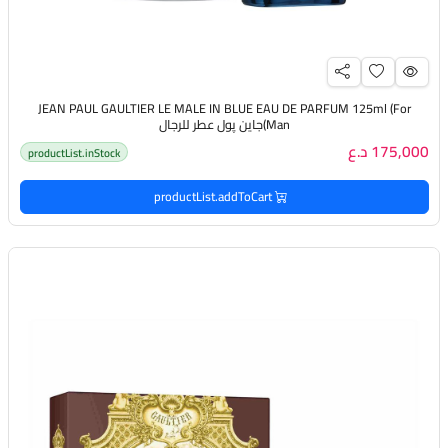
JEAN PAUL GAULTIER LE MALE IN BLUE EAU DE PARFUM 125ml (For
Man)جاين پول عطر للرجال
175,000 د.ع
productList.inStock
productList.addToCart