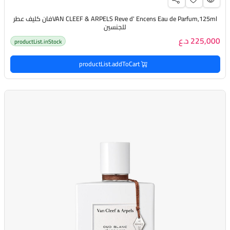
VAN CLEEF & ARPELS Reve d' Encens Eau de Parfum,125mlفان كليف عطر
للجنسين
225,000 د.ع
productList.inStock
productList.addToCart