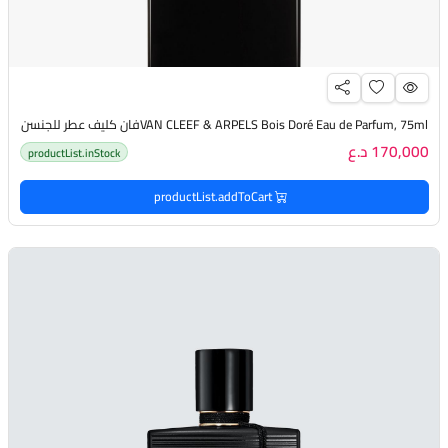
VAN CLEEF & ARPELS Bois Doré Eau de Parfum, 75mlفان كليف عطر للجنسن
170,000 د.ع
productList.inStock
productList.addToCart