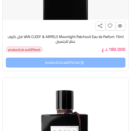
VAN CLEEF & ARPELS Moonlight Patchouli Eau de Parfum 75ml فان كليف
عطر للجنسين
180,000 د.ع
productList.outOfStock
productList.addToCart