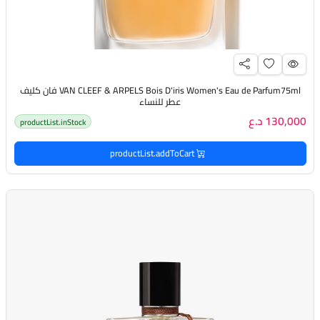
VAN CLEEF & ARPELS Bois D'iris Women's Eau de Parfum75ml فان كليف
عطر للنساء
130,000 د.ع
productList.inStock
productList.addToCart