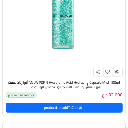
ANUA PDRN Hyaluronic Acid Hydrating Capsule Mist 100ml أنوا رذاذ مست
يعزز انتعاش وترطيب البشرة غني بحمض الهيالورونيك
32,000 د.ع
productList.inStock
productList.addToCart