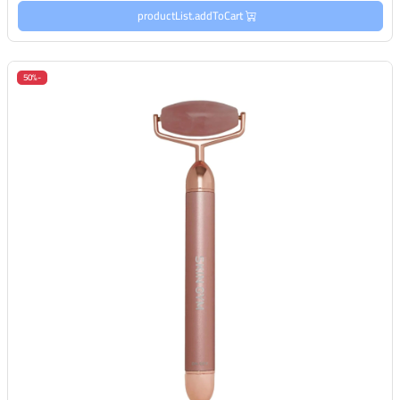
productList.addToCart
-50%