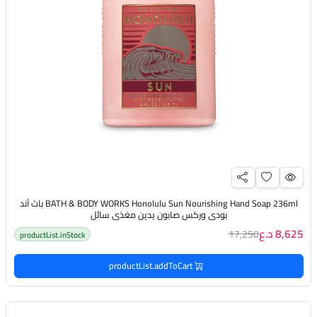
BATH & BODY WORKS Honolulu Sun Nourishing Hand Soap 236ml باث آند
بودي وركس صابون يدين مغذي سائل
8,625 د.ع
17,250
productList.inStock
productList.addToCart