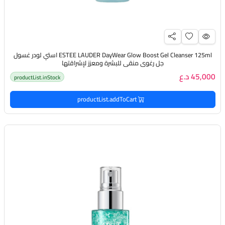
ESTEE LAUDER DayWear Glow Boost Gel Cleanser 125ml استي لودر غسول
جل رغوي منقي للبشرة ومعزز لإشراقتها
45,000 د.ع
productList.inStock
productList.addToCart