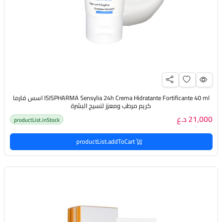
ISISPHARMA Sensylia 24h Crema Hidratante Fortificante 40 ml اسس فارما
كريم مرطب ومعزز لنسيج البشرة
21,000 د.ع
productList.inStock
productList.addToCart