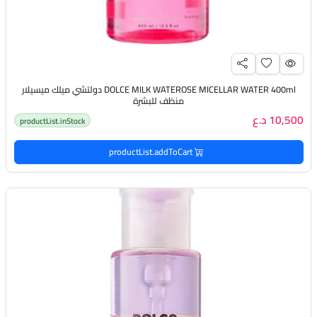
DOLCE MILK WATEROSE MICELLAR WATER 400ml دولتشي ميلك ميسيلار
منظف للبشرة
10,500 د.ع
productList.inStock
productList.addToCart