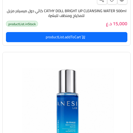
CATHY DOLL BRIGHT UP CLEANSING WATER 500ml كاثي دول ميسيلار مزيل
للمكياج ومنظف للبشرة
15,000 د.ع
productList.inStock
productList.addToCart