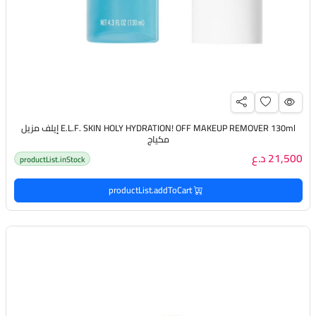
E.L.F. SKIN HOLY HYDRATION! OFF MAKEUP REMOVER 130ml إيلف مزيل
مكياج
21,500 د.ع
productList.inStock
productList.addToCart