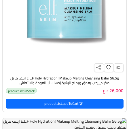
E.L.F Holy Hydration! Makeup Melting Cleansing Balm 56.5g ايلف مزيل
مكياج يرطب بعمق ويمنح البشرة إحساساً بالنعومة والانتعاش
26,000 د.ع
productList.inStock
productList.addToCart