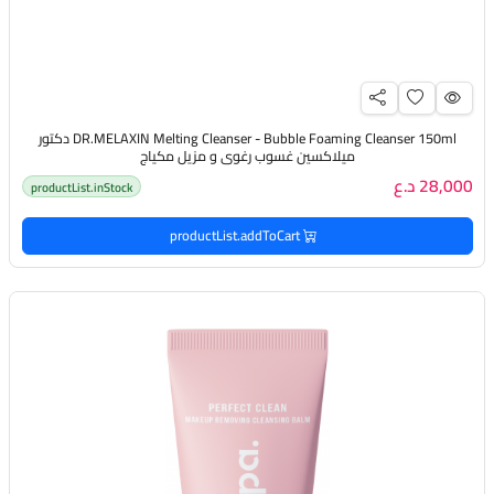
DR.MELAXIN Melting Cleanser - Bubble Foaming Cleanser 150ml دكتور
ميلاكسين غسوب رغوي و مزيل مكياج
28,000 د.ع
productList.inStock
productList.addToCart