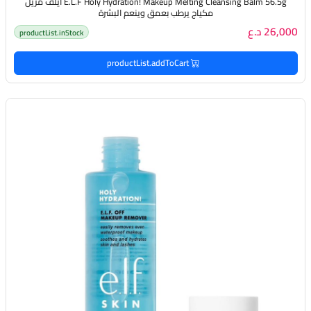
E.L.F Holy Hydration! Makeup Melting Cleansing Balm 56.5g ايلف مزيل
مكياج يرطب بعمق وينعم البشرة
26,000 د.ع
productList.inStock
productList.addToCart