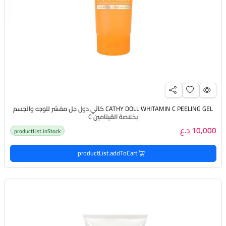
CATHY DOLL WHITAMIN C PEELING GEL كاثي دول جل مقشر للوجه والجسم
بخلاصة الڤيتامين C
10,000 د.ع
productList.inStock
productList.addToCart