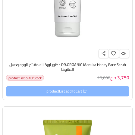
DR.ORGANIC Manuka Honey Face Scrub دكتور اوركانك مقشر للوجه بعسل
المانوكا
3,750 د.ع
10,000
productList.outOfStock
productList.addToCart