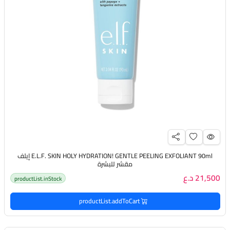
E.L.F. SKIN HOLY HYDRATION! GENTLE PEELING EXFOLIANT 90ml إيلف
مقشر للبشرة
21,500 د.ع
productList.inStock
productList.addToCart