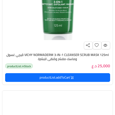
VICHY NORMADERM 3-IN-1 CLEANSER SCRUB MASK 125ml ڤيچي غسول
وماسك مقشر ومُنقي للبشرة
25,000 د.ع
productList.inStock
productList.addToCart