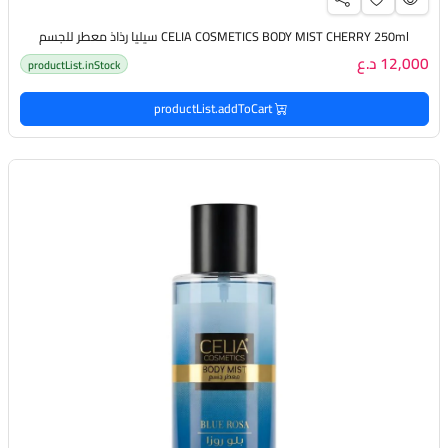
CELIA COSMETICS BODY MIST CHERRY 250ml سيليا رذاذ معطر للجسم
12,000 د.ع
productList.inStock
productList.addToCart