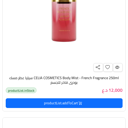
CELIA COSMETICS Body Mist - French Fragrance 250ml سيليا عطر مسك
بودري فاخر للجسم
12,000 د.ع
productList.inStock
productList.addToCart