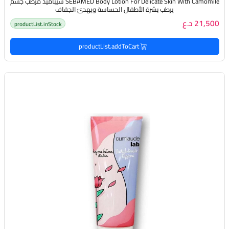
SEBAMED Body Lotion For Delicate Skin With Camomile سيباميد مرطب جسم
يرطب بشرة الأطفال الحساسة ويهدئ الجفاف
21,500 د.ع
productList.inStock
productList.addToCart