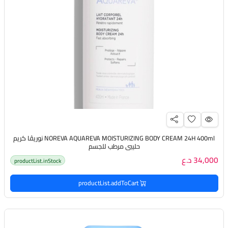
NOREVA AQUAREVA MOISTURIZING BODY CREAM 24H 400ml نوريڤا كريم
حليبي مرطب للجسم
34,000 د.ع
productList.inStock
productList.addToCart