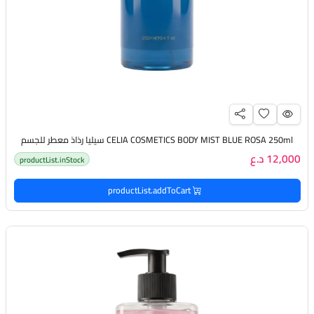
CELIA COSMETICS BODY MIST BLUE ROSA 250ml سيليا رذاذ معطر للجسم
12,000 د.ع
productList.inStock
productList.addToCart