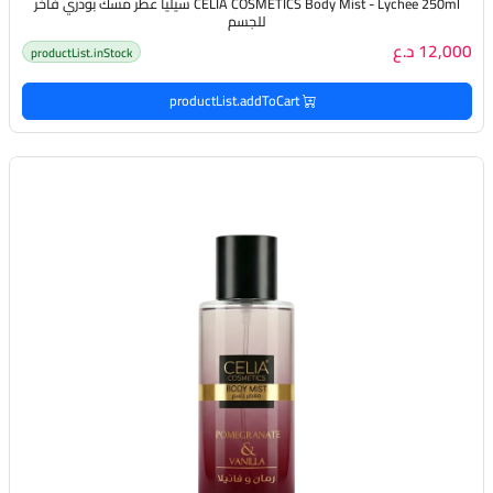
CELIA COSMETICS Body Mist - Lychee 250ml سيليا عطر مسك بودري فاخر
للجسم
12,000 د.ع
productList.inStock
productList.addToCart