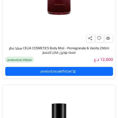
CELIA COSMETICS Body Mist - Pomegranate & Vanilla 250ml سيليا عطر
مسك بودري فاخر للجسم
12,000 د.ع
productList.inStock
productList.addToCart