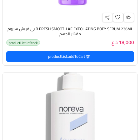
B.FRESH SMOOTH AF EXFOLIATING BODY SERUM 236ML بي فريش سيروم
مقشر للجسم
18,000 د.ع
productList.inStock
productList.addToCart