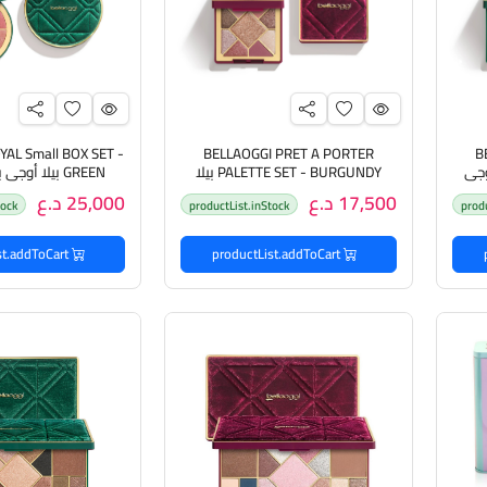
AL Small BOX SET -
BELLAOGGI PRET A PORTER
B
PA بيلا أوجي
PALETTE SET - BURGUNDY بيلا
GREEN بيلا أو
أوجي باليت ظلال عيون
متكامل لل
17,500 د.ع
25,000 د.ع
tock
productList.inStock
prod
productList.addToCart
productList.addToCart