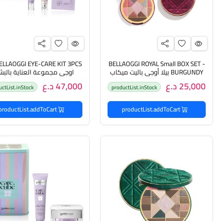
BELLAOGGI ROYAL Small BOX SET -
BURGUNDY بيلا أوجي باليت ميكاب
اوجي مجموعة العناية بالبش
متكامل للبشرة
25,000 د.ع
47,000 د.ع
uctList.inStock
productList.inStock
productList.addToCart
productList.addToCart