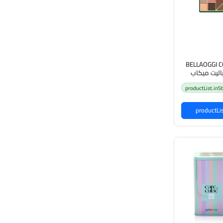
BELLAOGGI C
جي باليت ميكاب
بشرة
productList.inS