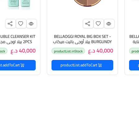
UBLE CLEANSER KIT
BELLAOGGI ROYAL BIG BOX SET -
BELL
اية
BURGUNDY بيلا أوجي باليت ميكاب
2PCS بيلا اوجي 
متكامل للبشرة
بالبشرة
40,000 د.ع
40,000 د.ع
tock
productList.inStock
prod
productList.addToCart
productList.addToCart