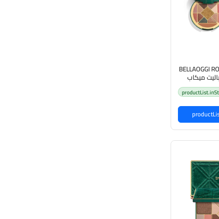
BELLAOGGI ROY
جي باليت ميكاب
بشرة
productList.inS