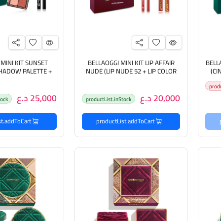
MINI KIT SUNSET
BELLAOGGI MINI KIT LIP AFFAIR
BELL
HADOW PALETTE +
NUDE (LIP NUDE 52 + LIP COLOR
(CI
كياج
PUMP 002) بيلا أوجي بكج مكياج
E LINER 01
prod
شفاه
عيون
20,000 د.ع
25,000 د.ع
tock
productList.inStock
productList.addToCart
productList.addToCart