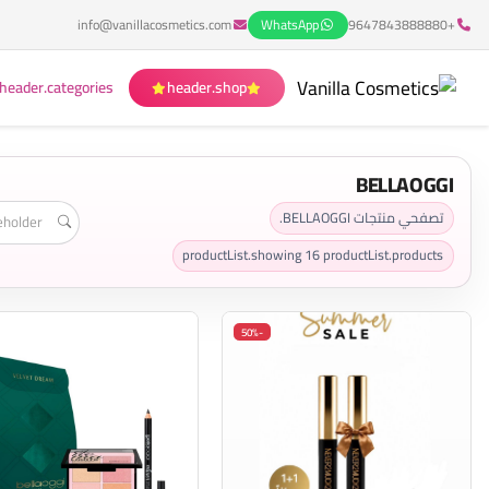
info@vanillacosmetics.com
WhatsApp
+9647843888880
header.categories
header.shop
BELLAOGGI
تصفحي منتجات BELLAOGGI.
productList.showing
16
productList.products
-50%