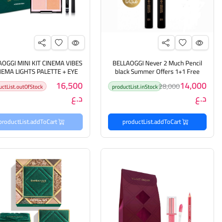
AOGGI MINI KIT CINEMA VIBES
BELLAOGGI Never 2 Much Pencil
NEMA LIGHTS PALETTE + EYE
black Summer Offers 1+1 Free
بيلاأوجي عرض الصيف كحل للعين
LINER 01) بيلا أوجي بكج م
16,500
14,000
28,000
uctList.outOfStock
productList.inStock
قطعة + قطعة مجاناً
عيون
د.ع
د.ع
productList.addToCart
productList.addToCart