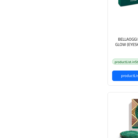
BELLAOGGI 
GLOW (EYES
EY) بيلا أوجي بكج مكياج
productList.inS