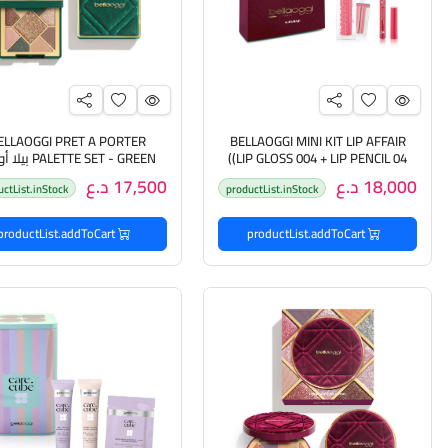
ELLAOGGI PRET A PORTER
BELLAOGGI MINI KIT LIP AFFAIR
(LIP GLOSS 004 + LIP PENCIL 04)
LETTE SET - GREEN
بيلا أوجي بكج مكياج شفاه
باليت ظلال عيون
18,000 د.ع
17,500 د.ع
uctList.inStock
productList.inStock
productList.addToCart
productList.addToCart