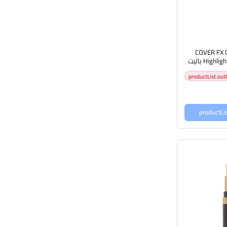
COVER FX 
Highlighter Makeup Palette باليت
شرة
productList.out