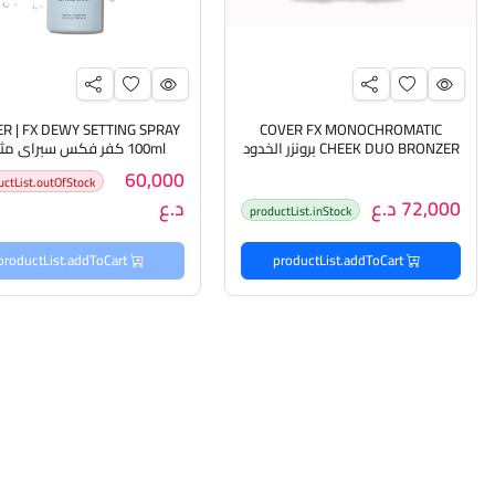
R | FX DEWY SETTING SPRAY
COVER FX MONOCHROMATIC
CHEEK DUO BRONZER برونزر الخدود
100ml كفر فكس سبراي مث
ثنائي اللون
للمكياج
60,000
uctList.outOfStock
72,000 د.ع
د.ع
productList.inStock
productList.addToCart
productList.addToCart