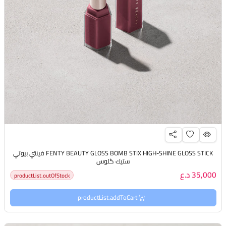
FENTY BEAUTY GLOSS BOMB STIX HIGH-SHINE GLOSS STICK فينتي بيوتي
ستيك گلوس
35,000 د.ع
productList.outOfStock
productList.addToCart