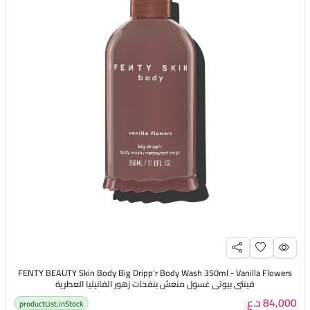
FENTY BEAUTY Skin Body Big Dripp'r Body Wash 350ml - Vanilla Flowers
فينتي بيوتي غسول منعش بنفحات زهور الفانيليا العطرية
84,000 د.ع
productList.inStock