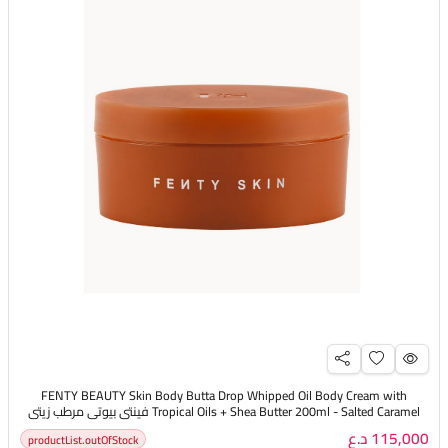
FENTY BEAUTY Skin Body Butta Drop Whipped Oil Body Cream with
Tropical Oils + Shea Butter 200ml - Salted Caramel فينتي بيوتي مرطب زيتي
للجسم ينعم ويعزز حاجز البشرة برائحة الكراميل المملح
115,000 د.ع
productList.outOfStock