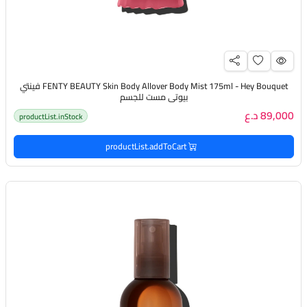
FENTY BEAUTY Skin Body Allover Body Mist 175ml - Hey Bouquet فينتي
بيوتي مست للجسم
89,000 د.ع
productList.inStock
productList.addToCart