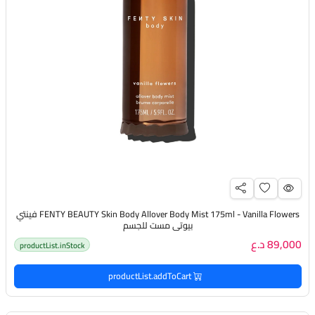
FENTY BEAUTY Skin Body Allover Body Mist 175ml - Vanilla Flowers فينتي
بيوتي مست للجسم
89,000 د.ع
productList.inStock
productList.addToCart