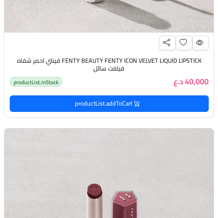
FENTY BEAUTY FENTY ICON VELVET LIQUID LIPSTICK فينتي احمر شفاه
فيلفت سائل
40,000 د.ع
productList.inStock
productList.addToCart