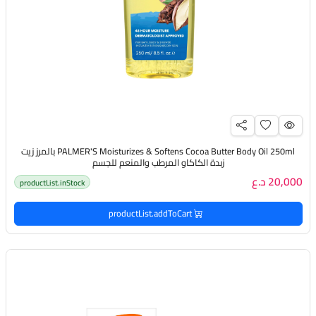
PALMER'S Moisturizes & Softens Cocoa Butter Body Oil 250ml بالمرز زيت
زبدة الكاكاو المرطب والمنعم للجسم
20,000 د.ع
productList.inStock
productList.addToCart