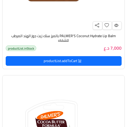
PALMER'S Coconut Hydrate Lip Balm بالمرز ستك زيت جوز الهند المرطب
للشفاه
7,000 د.ع
productList.inStock
productList.addToCart