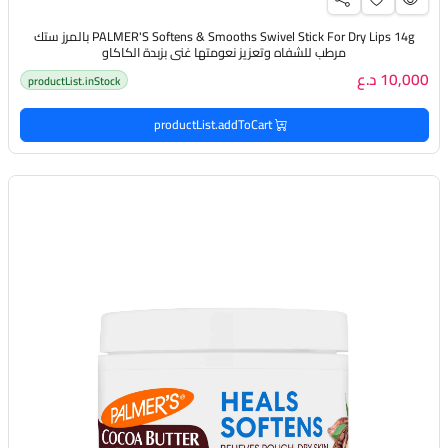
PALMER'S Softens & Smooths Swivel Stick For Dry Lips 14g بالمرز ستك
مرطب للشفاه وتعزيز نعومتها غني بزبدة الكاكاو
10,000 د.ع
productList.inStock
productList.addToCart