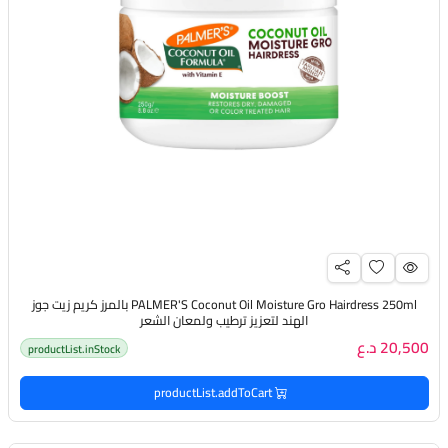
PALMER'S Coconut Oil Moisture Gro Hairdress 250ml بالمرز كريم زيت جوز
الهند لتعزيز ترطيب ولمعان الشعر
20,500 د.ع
productList.inStock
productList.addToCart