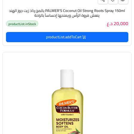
PALMER'S Coconut Oil Strong Roots Spray 150ml بالمرز رذاذ زيت جوز الهند
ينعش فروة الرأس ويمنحها إحساساً بالراحة
20,000 د.ع
productList.inStock
productList.addToCart