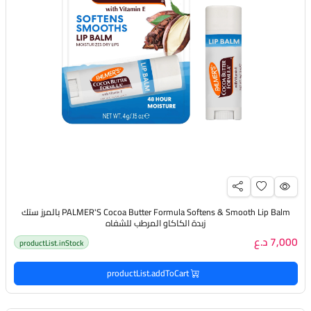
PALMER'S Cocoa Butter Formula Softens & Smooth Lip Balm بالمرز ستك
زبدة الكاكاو المرطب للشفاه
7,000 د.ع
productList.inStock
productList.addToCart