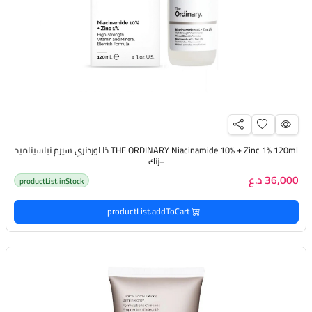
THE ORDINARY Niacinamide 10% + Zinc 1% 120ml ذا اوردنري سيرم نياسيناميد
+زنك
36,000 د.ع
productList.inStock
productList.addToCart