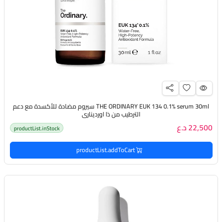
THE ORDINARY EUK 134 0.1% serum 30ml سيروم مضادة للأكسدة مع دعم
الترطيب من ذا اورديناري
22,500 د.ع
productList.inStock
productList.addToCart