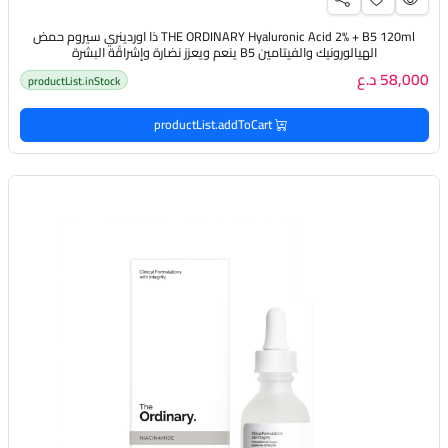
THE ORDINARY Hyaluronic Acid 2% + B5 120ml ذا اوردينري سيروم حمض
الهيالورونيك والفيتامين B5 ينعم ويعزز نضارة وإشراقًة البشرة
58,000 د.ع
productList.inStock
productList.addToCart