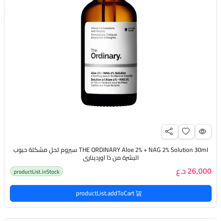
THE ORDINARY Aloe 2% + NAG 2% Solution 30ml سيروم لحل مشكلة حبوب
البشرة من ذا اورديناري
26,000 د.ع
productList.inStock
productList.addToCart