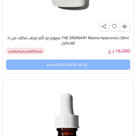
THE ORDINARY Marine Hyaluronics 30ml سيروم ذو تأثير مرطب مكثف من ذا
اورديناري
16,000 د.ع
productList.outOfStock
productList.addToCart