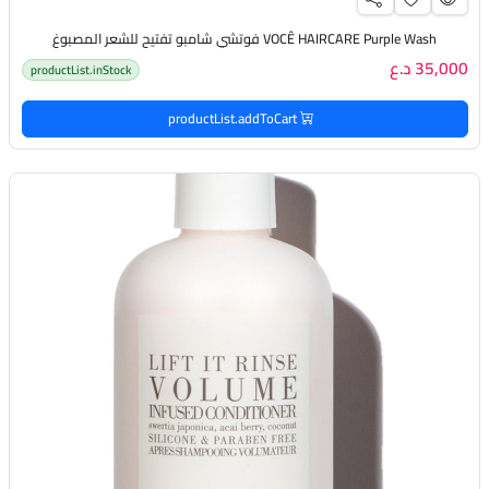
VOCÊ HAIRCARE Purple Wash فوتشي شامبو تفتيح للشعر المصبوغ
35,000 د.ع
productList.inStock
productList.addToCart