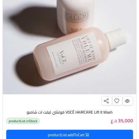
VOCÊ HAIRCARE Lift It Wash فوتشي ليفت ات شامبو
35,000 د.ع
productList.inStock
productList.addToCart