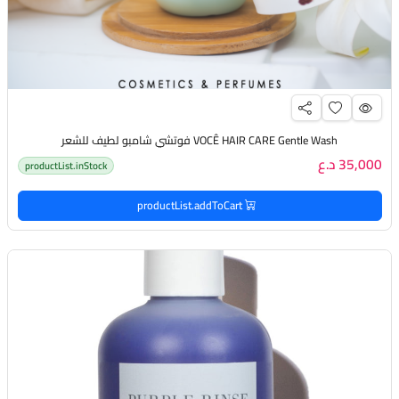
VOCÊ HAIR CARE Gentle Wash فوتشي شامبو لطيف للشعر
35,000 د.ع
productList.inStock
productList.addToCart