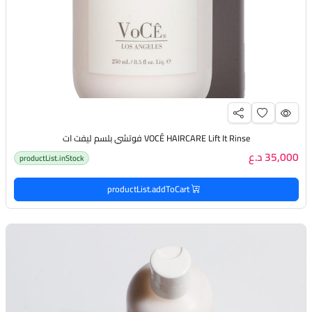
VOCÊ HAIRCARE Lift It Rinse فوتشي بلسم ليفت ات
35,000 د.ع
productList.inStock
productList.addToCart