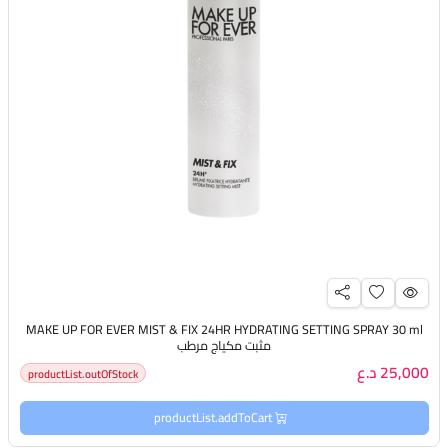
MAKE UP FOR EVER MIST & FIX 24HR HYDRATING SETTING SPRAY 30 ml
مثبت مكياج مرطب
25,000 د.ع
productList.outOfStock
productList.addToCart