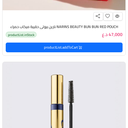
NARINS BEAUTY BUN BUN RED POUCH نارين بيوتي حقيبة ميكاب حمراء
47,000 د.ع
productList.inStock
productList.addToCart