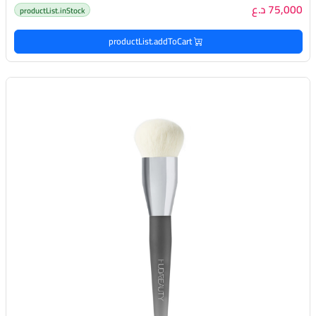
75,000 د.ع
productList.inStock
productList.addToCart