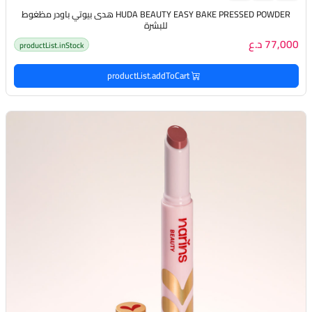
HUDA BEAUTY EASY BAKE PRESSED POWDER هدى بيوتي باودر مظغوط
للبشرة
77,000 د.ع
productList.inStock
productList.addToCart