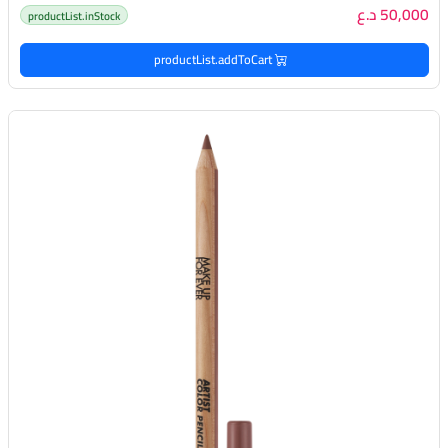
50,000 د.ع
productList.inStock
productList.addToCart