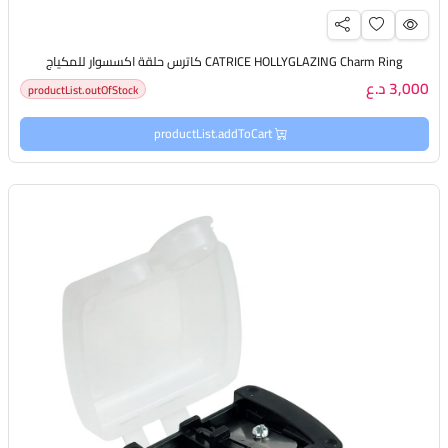
CATRICE HOLLYGLAZING Charm Ring كاترس حلقة اكسسوار للمكياج
3,000 د.ع
productList.outOfStock
productList.addToCart