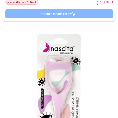
3,000 د.ع
productList.outOfStock
productList.addToCart