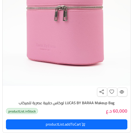
LUCAS BY BARAA Makeup Bag لوكاس حقيبة عصرية للميكاب
60,000 د.ع
productList.inStock
productList.addToCart