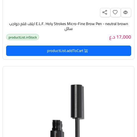
E.L.F. Holy Strokes Micro-Fine Brow Pen - neutral brown ايلف قلم حواجب
سائل
17,000 د.ع
productList.inStock
productList.addToCart