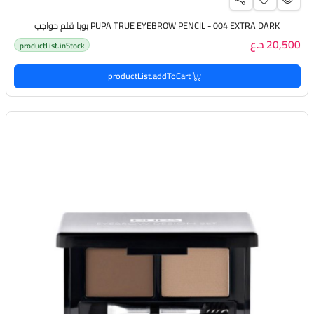
PUPA TRUE EYEBROW PENCIL - 004 EXTRA DARK بوبا قلم حواجب
20,500 د.ع
productList.inStock
productList.addToCart