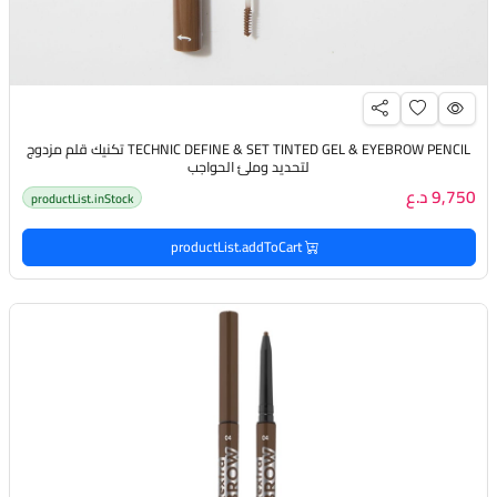
TECHNIC DEFINE & SET TINTED GEL & EYEBROW PENCIL تكنيك قلم مزدوج
لتحديد وملئ الحواجب
9,750 د.ع
productList.inStock
productList.addToCart