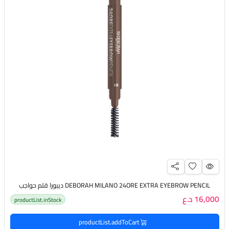
DEBORAH MILANO 24ORE EXTRA EYEBROW PENCIL ديبورا قلم حواجب
16,000 د.ع
productList.inStock
productList.addToCart