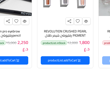
on pro eyebrow
REVOLUTION CRUSHED PEARL
R
PIGMENT رفليوشن شيمر ظلال
pencilرفليوشن قلم حاجب
العيون اللامع
2,250
1,800
15,000
12,000
tock
productList.inStock
prod
د.ع
د.ع
productList.addToCart
productList.addToCart