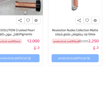
EVOLUTION Crushed Pearl
Revolution Nudes Collection Matte
Lip Gloss ريفلوشن ملمع شفاه
Pigmentsظلال عيون كلتر
12,000
2,250
15,000
uctList.outOfStock
productList.outOfStock
د.ع
د.ع
productList.addToCart
productList.addToCart