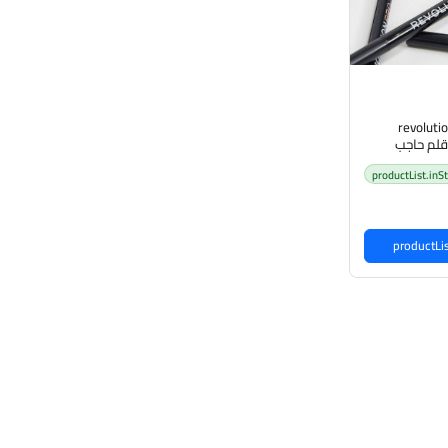
revoluti
productList.inS