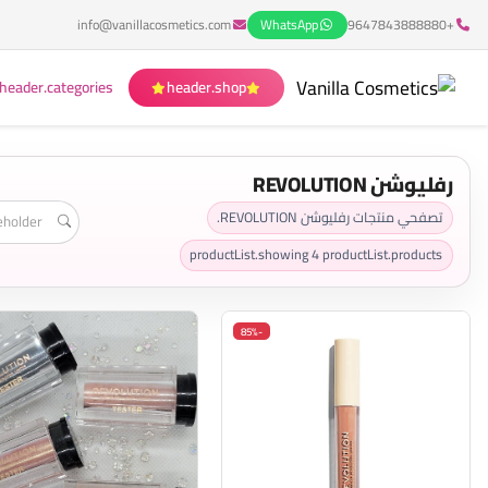
info@vanillacosmetics.com
WhatsApp
+9647843888880
header.categories
header.shop
رفليوشن REVOLUTION
تصفحي منتجات رفليوشن REVOLUTION.
productList.showing
4
productList.products
-85%