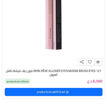
MON RÊVE ALLOVER EYESHADOW BRUSH EYES 121 مون ريڤ فرشاة ظلال
العيون
6,500 د.ع
productList.inStock
productList.addToCart