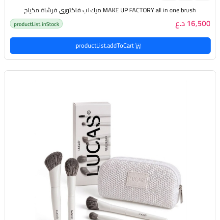
MAKE UP FACTORY all in one brush ميك اب فاكتوري فرشاة مكياج
16,500 د.ع
productList.inStock
productList.addToCart