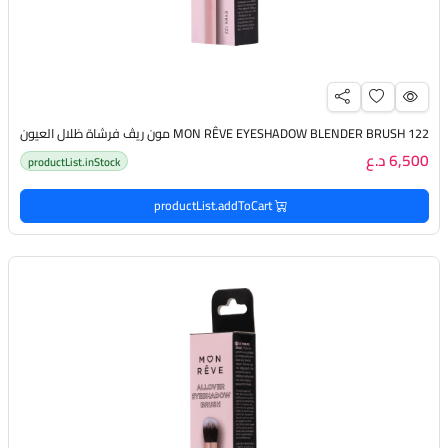
MON RÊVE EYESHADOW BLENDER BRUSH 122 مون ريڤ فرشاة ظلال العيون
6,500 د.ع
productList.inStock
productList.addToCart