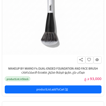
MAKEUP BY MARIO F4 DUAL-ENDED FOUNDATION AND FACE BRUSH
ميكاب باي ماريو فرشاة مكياج متعددة الاستخدامات
93,000 د.ع
productList.inStock
productList.addToCart