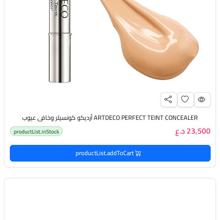
ARTDECO PERFECT TEINT CONCEALER أرديكو كونسيلر وخافي عيوب
23,500 د.ع
productList.inStock
productList.addToCart