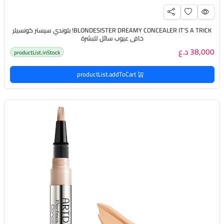
BLONDESISTER DREAMY CONCEALER IT'S A TRICK! بلوندي سيستر كونسيلر
خافي عيوب سائل للبشرة
38,000 د.ع
productList.inStock
productList.addToCart