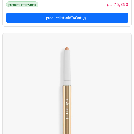
75,250 د.ع
productList.inStock
productList.addToCart