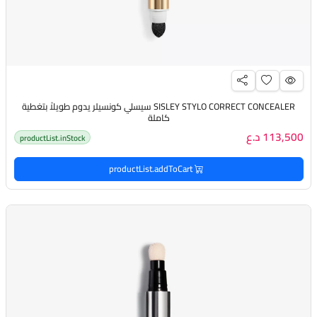
SISLEY STYLO CORRECT CONCEALER سيسلي كونسيلر يدوم طويلاً بتغطية
كاملة
113,500 د.ع
productList.inStock
productList.addToCart