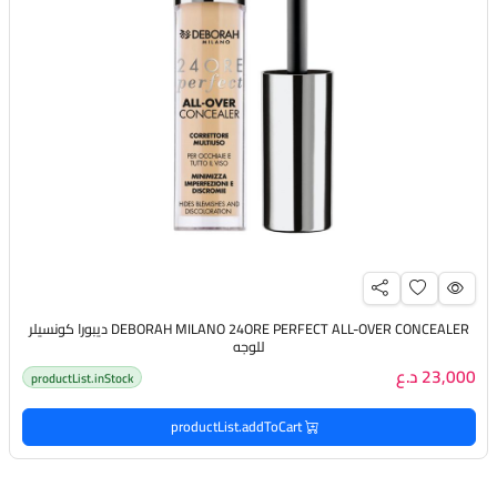
DEBORAH MILANO 24ORE PERFECT ALL-OVER CONCEALER ديبورا كونسيلر
للوجه
23,000 د.ع
productList.inStock
productList.addToCart