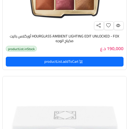
HOURGLASS AMBIENT LIGHTING EDIT UNLOCKED - FOX أورگلاس باليت
مكياج الوجه
190,000 د.ع
productList.inStock
productList.addToCart