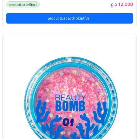
12,000 د.ع
productList.inStock
productList.addToCart