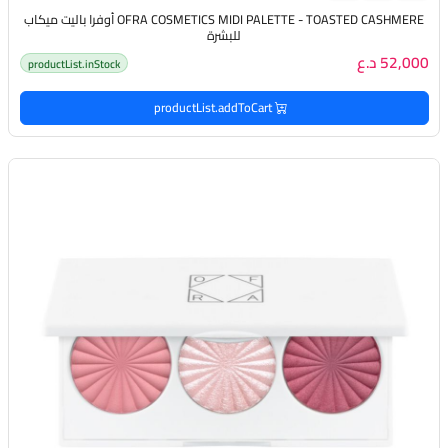
OFRA COSMETICS MIDI PALETTE - TOASTED CASHMERE أوفرا باليت ميكاب
للبشرة
52,000 د.ع
productList.inStock
productList.addToCart