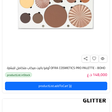
OFRA COSMETICS PRO PALETTE - BOHO أوفرا باليت ميكاب متكامل للبشرة
148,000 د.ع
productList.inStock
productList.addToCart