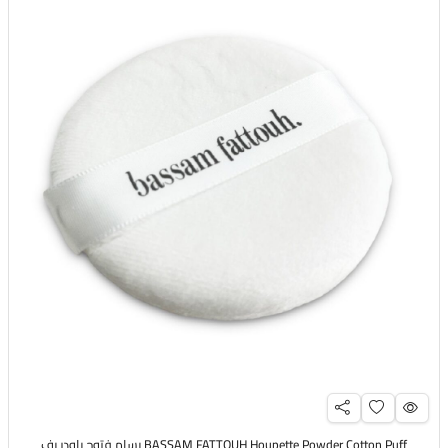
BASSAM FATTOUH Houpette Powder Cotton Puff بسام فتوح باودر بف