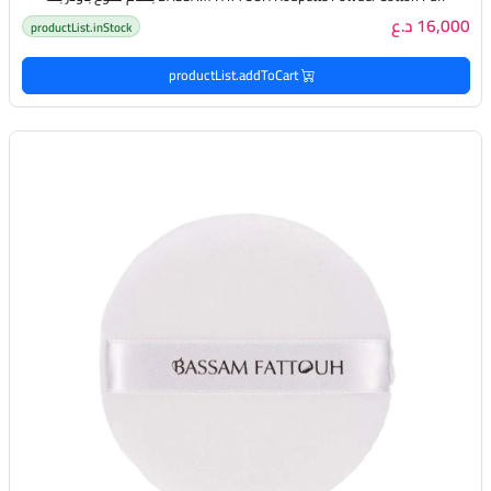
16,000 د.ع
productList.inStock
productList.addToCart