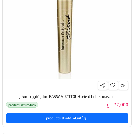
BASSAM FATTOUH orient lashes mascara بسام فتوح ماسكارا
77,000 د.ع
productList.inStock
productList.addToCart