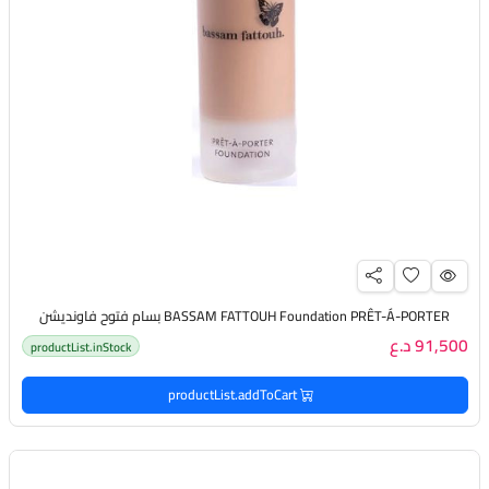
BASSAM FATTOUH Foundation PRÊT-Á-PORTER بسام فتوح فاونديشن
91,500 د.ع
productList.inStock
productList.addToCart