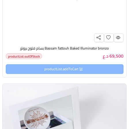
Bassam fattouh Baked Illuminator bronzo بسام فتوح برونزر
69,500 د.ع
productList.outOfStock
productList.addToCart