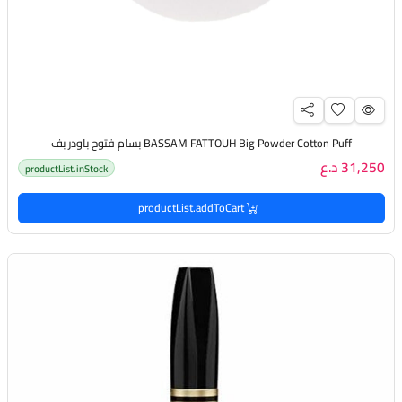
BASSAM FATTOUH Big Powder Cotton Puff بسام فتوح باودر بف
31,250 د.ع
productList.inStock
productList.addToCart