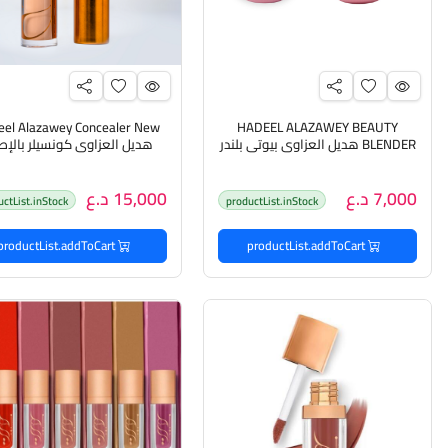
eel Alazawey Concealer New
HADEEL ALAZAWEY BEAUTY
BLENDER هديل العزاوي بيوتي بلندر
هديل العزاوي كونسيلر بالإص
الجديد
7,000 د.ع
15,000 د.ع
uctList.inStock
productList.inStock
productList.addToCart
productList.addToCart