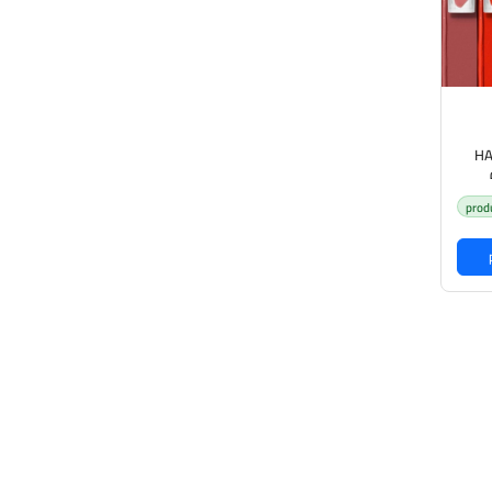
HA
prod