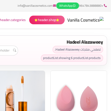
info@vanillacosmetics.com
WhatsApp
+9647843888880
header.categories
header.shop
Hadeel Alazaweey
تصفحي منتجات Hadeel Alazaweey.
productList.showing
6
productList.products