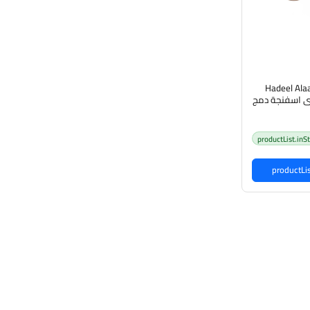
Hadeel Alaazaw
Blender هديل العزاوي اسفنجة دمج
كياج
productList.inS