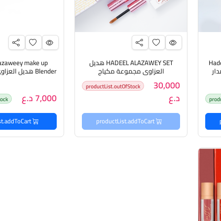
Had
HADEEL ALAZAWEY SET هديل
eey make up
دار
العزاوي مجموعة مكياج
وتوزيع الم
30,000
productList.outOfStock
د.ع
7,000 د.ع
tock
prod
productList.addToCart
productList.addToCart